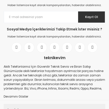
Haber listemize kayıt olarak kampanyalardan, haberdar olabilirsiniz.
Kayıt Ol
Sosyal Medya İçeriklerimizi Takip Etmek İster misiniz ?
Haber listemize kayıt olarak kampanyalardan, haberdar olabilirsiniz.
teknikevim
Akıllı Telefonlarınız İçin Güvenilir Teknik Servis ve Ekran Satışı
Günümüzde akıllı telefonlar hayatımızın ayrılmaz bir parçası haline
geldi. Ancak her teknolojik cihaz gibi, telefonlar da zaman zaman
sorun yaşayabiliyor. Ekran kırılması, dokunmatik arızası veya yazılım
problemleri gibi durumlar, kullanıcıları teknik servis arayışına
yönlendiriyor. Biz, Vivo, iPhone, Infinix, Xiaomi, Redmi, Oppo, Realme,
Samsung ve daha birçok popüler markanın teknik servis hizmetini
ve ekran satışını güvenilir bir şekilde sunuyoruz. Hangi Markalarda
Hizmet Veriyoruz? iPhone: Apple ürünlerinin özgün parçalarıyla
değişim ve onarım hizmeti. Vivo: Son teknoloji Vivo modelleri için hızlı