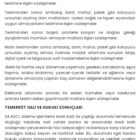
teslimine ilişkin sözleşmeler.
Tesliminden sonra ambalaj, bant, mühür, paket gibi koruyucu
unsurları açılmış olan mallardan; iadesi sağlık ve hijyen açısından
uygun olmayanların teslimine ilişkin sözleşmeler.
Tesliminden sonra başka ürünlerle karışan ve doğası gereği
ayrıştırılması mümkün olmayan mallara ilişkin sözleşmeler.
Malın tesliminden sonra ambalaj, bant, mühür, paket gibi koruyucu
unsurları açılmış olması halinde maddi ortamda sunulan kitap,
dijital içerik ve bilgisayar sarf malzemelerine ilişkin sözleşmeler.
.Belirli bir tarihte veya dönemde yapılması gereken, konaklama, eşya
taşıma, araba kiralama, yiyecek-içecek tedariki ve eğlence veya
dinlenme amacıyla yapılan boş zamanın değerlendirilmesine ilişkin
sözleşmeler.
Elektronik ortamda anında ifa edilen hizmetler veya tüketiciye
anında teslim edilen gayrimaddi mallara ilişkin sözleşmeler.
TEMERRÜT HALİ VE HUKUKİ SONUÇLARI
24.ALICI, ödeme işlemlerini kredi kartı ile yaptığı durumda temerrüde
düştüğü takdirde, kart sahibi banka ile arasındaki kredi kartı
sözleşmesi çerçevesinde faiz ödeyeceğini ve bankaya karşı sorumlu
olacağını kabul, beyan ve taahhüt eder. Bu durumda ilgili banka
hukuki yollara başvurabilir; doğacak masrafları ve vekâlet ücretini