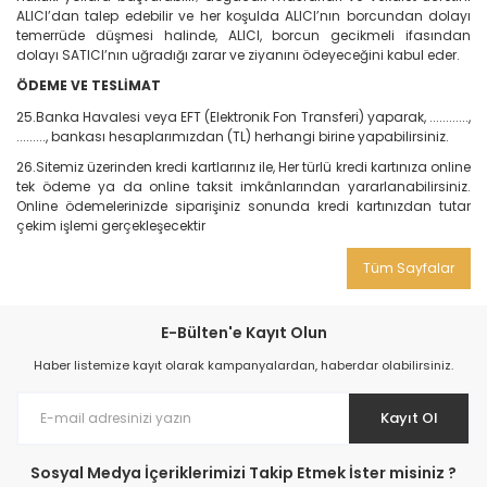
ALICI’dan talep edebilir ve her koşulda ALICI’nın borcundan dolayı
temerrüde düşmesi halinde, ALICI, borcun gecikmeli ifasından
dolayı SATICI’nın uğradığı zarar ve ziyanını ödeyeceğini kabul eder.
ÖDEME VE TESLİMAT
25.Banka Havalesi veya EFT (Elektronik Fon Transferi) yaparak, ............,
........., bankası hesaplarımızdan (TL) herhangi birine yapabilirsiniz.
26.Sitemiz üzerinden kredi kartlarınız ile, Her türlü kredi kartınıza online
tek ödeme ya da online taksit imkânlarından yararlanabilirsiniz.
Online ödemelerinizde siparişiniz sonunda kredi kartınızdan tutar
çekim işlemi gerçekleşecektir
Tüm Sayfalar
E-Bülten'e Kayıt Olun
Haber listemize kayıt olarak kampanyalardan, haberdar olabilirsiniz.
Kayıt Ol
Sosyal Medya İçeriklerimizi Takip Etmek İster misiniz ?