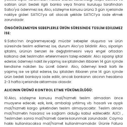
satılan ürün bedeli ilgili banka veya finans kuruluşu tarafından
Satıcı'ya ödenmez ise, Alıcı, sözleşme konusu ürünü 3 gün içerisinde
nakliye gideri SATICI’ya ait olacak şekilde SATICI’ya iade etmek
zorundadır.
ÖNGÖRÜLEMEYEN SEBEPLERLE ÜRÜN SÜRESİNDE TESLİM EDİLEMEZ
İSE:
9.Satıcı’nın öngöremeyeceği mücbir sebepler oluşursa ve ürün
süresinde teslim edilemez ise, durum Alıcı’ya bildirilir. Alıcı, siparişin
iptalini, ürünün benzeri ile değiştirilmesini veya engel ortadan
kalkana dek teslimatın ertelenmesini talep edebilir. Alıcı siparişi iptal
ederse; ödemeyi nakit ile yapmış ise iptalinden itibaren 14 gün içinde
kendisine nakden bu ücret ödenir. Alıcı, ödemeyi kredi kartı ile
yapmış ise ve iptal ederse, bu iptalden itibaren yine 14 gün içinde
ürün bedeli bankaya iade edilir, ancak bankanın alıcının hesabına
2-3 hafta içerisinde aktarması olasıdır.
ALICININ ÜRÜNÜ KONTROL ETME YÜKÜMLÜLÜĞÜ:
10.Alıcı, sözleşme konusu mal/hizmeti teslim almadan önce
muayene edecek; ezik, kırık, ambalajı yırtılmış vb. hasarlı ve ayıplı
mal/hizmeti kargo şirketinden teslim almayacaktır. Teslim alınan
mal/hizmetin hasarsız ve sağlam olduğu kabul edilecektir. ALICI ,
Teslimden sonra mal/hizmeti özenle korunmak zorundadır. Cayma
hakkı kullanılacaksa mal/hizmet kullanılmamalıdır. Ürünle Fatura