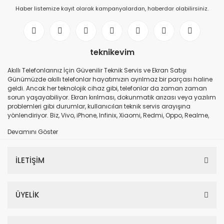
Haber listemize kayıt olarak kampanyalardan, haberdar olabilirsiniz.
teknikevim
Akıllı Telefonlarınız İçin Güvenilir Teknik Servis ve Ekran Satışı
Günümüzde akıllı telefonlar hayatımızın ayrılmaz bir parçası haline
geldi. Ancak her teknolojik cihaz gibi, telefonlar da zaman zaman
sorun yaşayabiliyor. Ekran kırılması, dokunmatik arızası veya yazılım
problemleri gibi durumlar, kullanıcıları teknik servis arayışına
yönlendiriyor. Biz, Vivo, iPhone, Infinix, Xiaomi, Redmi, Oppo, Realme,
Samsung ve daha birçok popüler markanın teknik servis hizmetini
ve ekran satışını güvenilir bir şekilde sunuyoruz. Hangi Markalarda
Hizmet Veriyoruz? iPhone: Apple ürünlerinin özgün parçalarıyla
değişim ve onarım hizmeti. Vivo: Son teknoloji Vivo modelleri için hızlı
İLETİŞİM
ve güvenli ekran değişimi. Infinix: Ekran kırılmalarında orijinal veya
farklı kalite seçenekleri. Xiaomi & Redmi: Xiaomi ve Redmi
kullanıcıları için teknik destek ve ekran onarımı. Oppo & Realme:
Dokunmatik ve LCD sorunlarında profesyonel çözüm. Samsung:
ÜYELİK
Galaxy serisi için orijinal ekran değişimi ve donanım servisleri. Gibi
bir çok marka iç aksam ve ekranı elimizde bulunuyor. Ekran Satışı ve
Değişimi Telefon ekranları, cihazın en hassas parçalarından biridir.
Kırılan veya arızalanan ekranlar, telefonun kullanımını zorlaştırır ve