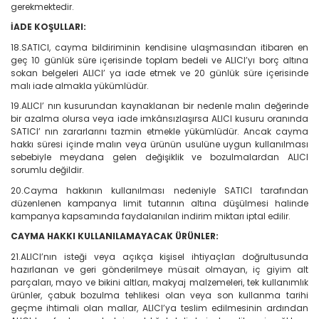
gerekmektedir.
İADE KOŞULLARI:
18.SATICI, cayma bildiriminin kendisine ulaşmasından itibaren en
geç 10 günlük süre içerisinde toplam bedeli ve ALICI’yı borç altına
sokan belgeleri ALICI’ ya iade etmek ve 20 günlük süre içerisinde
malı iade almakla yükümlüdür.
19.ALICI’ nın kusurundan kaynaklanan bir nedenle malın değerinde
bir azalma olursa veya iade imkânsızlaşırsa ALICI kusuru oranında
SATICI’ nın zararlarını tazmin etmekle yükümlüdür. Ancak cayma
hakkı süresi içinde malın veya ürünün usulüne uygun kullanılması
sebebiyle meydana gelen değişiklik ve bozulmalardan ALICI
sorumlu değildir.
20.Cayma hakkının kullanılması nedeniyle SATICI tarafından
düzenlenen kampanya limit tutarının altına düşülmesi halinde
kampanya kapsamında faydalanılan indirim miktarı iptal edilir.
CAYMA HAKKI KULLANILAMAYACAK ÜRÜNLER:
21.ALICI’nın isteği veya açıkça kişisel ihtiyaçları doğrultusunda
hazırlanan ve geri gönderilmeye müsait olmayan, iç giyim alt
parçaları, mayo ve bikini altları, makyaj malzemeleri, tek kullanımlık
ürünler, çabuk bozulma tehlikesi olan veya son kullanma tarihi
geçme ihtimali olan mallar, ALICI’ya teslim edilmesinin ardından