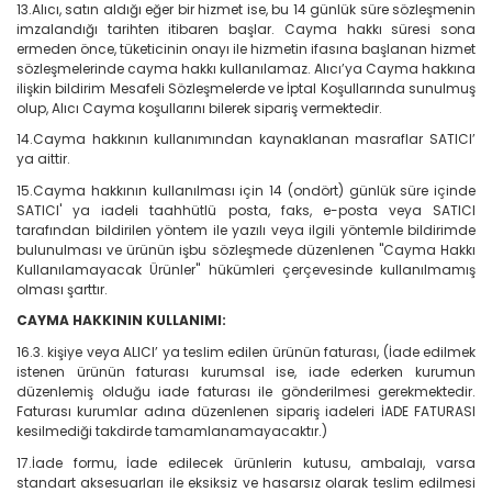
13.Alıcı, satın aldığı eğer bir hizmet ise, bu 14 günlük süre sözleşmenin
imzalandığı tarihten itibaren başlar. Cayma hakkı süresi sona
ermeden önce, tüketicinin onayı ile hizmetin ifasına başlanan hizmet
sözleşmelerinde cayma hakkı kullanılamaz. Alıcı’ya Cayma hakkına
ilişkin bildirim Mesafeli Sözleşmelerde ve İptal Koşullarında sunulmuş
olup, Alıcı Cayma koşullarını bilerek sipariş vermektedir.
14.Cayma hakkının kullanımından kaynaklanan masraflar SATICI’
ya aittir.
15.Cayma hakkının kullanılması için 14 (ondört) günlük süre içinde
SATICI' ya iadeli taahhütlü posta, faks, e-posta veya SATICI
tarafından bildirilen yöntem ile yazılı veya ilgili yöntemle bildirimde
bulunulması ve ürünün işbu sözleşmede düzenlenen "Cayma Hakkı
Kullanılamayacak Ürünler" hükümleri çerçevesinde kullanılmamış
olması şarttır.
CAYMA HAKKININ KULLANIMI:
16.3. kişiye veya ALICI’ ya teslim edilen ürünün faturası, (İade edilmek
istenen ürünün faturası kurumsal ise, iade ederken kurumun
düzenlemiş olduğu iade faturası ile gönderilmesi gerekmektedir.
Faturası kurumlar adına düzenlenen sipariş iadeleri İADE FATURASI
kesilmediği takdirde tamamlanamayacaktır.)
17.İade formu, İade edilecek ürünlerin kutusu, ambalajı, varsa
standart aksesuarları ile eksiksiz ve hasarsız olarak teslim edilmesi