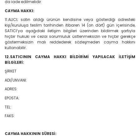
da iade edilmelidir.
CAYMA HAKKI:
11.ALICI; satın aldığı ürünün kendisine veya gösterdiği adresteki
kişi/kuruluşa teslim tarihinden itibaren 14 (on dört) gün içerisinde,
SATICI’ya aşağıdaki iletişim bilgileri üzerinden bildirmek şartıyla
hiçbir hukuki ve cezai sorumluluk üstlenmeksizin ve hiçbir gerekçe
göstermeksizin malı reddederek sözleşmeden cayma hakkını
kullanabilir.
12.SATICININ CAYMA HAKKI BİLDİRİMİ YAPILACAK İLETİŞİM
BİLGİLERİ:
ŞİRKET
ADI/UNVANI:
ADRES:
EPOSTA:
TEL:
FAKS:
CAYMA HAKKININ SÜRESİ: