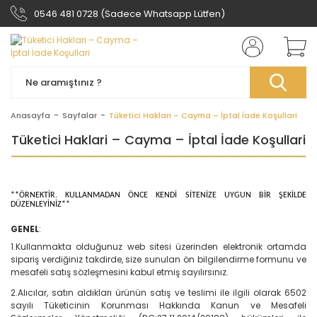
0546 481 0728 (Sadece Whatsapp Lütfen)
Anasayfa
Sayfalar
Tüketici Haklari – Cayma – İptal İade Koşullari
Tüketici Haklari – Cayma – İptal İade Koşullari
**ÖRNEKTİR. KULLANMADAN ÖNCE KENDİ SİTENİZE UYGUN BİR ŞEKİLDE
DÜZENLEYİNİZ**
GENEL
:
1.Kullanmakta olduğunuz web sitesi üzerinden elektronik ortamda
sipariş verdiğiniz takdirde, size sunulan ön bilgilendirme formunu ve
mesafeli satış sözleşmesini kabul etmiş sayılırsınız.
2.Alıcılar, satın aldıkları ürünün satış ve teslimi ile ilgili olarak 6502
sayılı Tüketicinin Korunması Hakkında Kanun ve Mesafeli