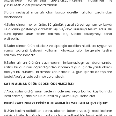
Sözleşmeler Yönetmeliği (RG:27.11.2014/29188) hükümleri ile
yürürlükteki diğer yasalara tabidir.
3.Ürün sevkiyat masrafı olan kargo ücretleri alıcılar tarafından
ödenecektir.
4.Satın alınan her bir ürün, 30 günlük yasal süreyi aşmamak kaydı
ile alıcının gösterdiği adresteki kişi ve/veya kuruluşa teslim edilir. Bu
süre içinde ürün teslim edilmez ise, Alıcılar sözleşmeyi sona
erdirebilir.
5.Satın alınan ürün, eksiksiz ve siparişte belirtilen niteliklere uygun ve
varsa garanti belgesi, kullanım kılavuzu gibi belgelerle teslim
edilmek zorundadır.
6.Satın alınan ürünün satılmasının imkansızlaşması durumunda,
satıcı bu durumu öğrendiğinden itibaren 3 gün içinde yazılı olarak
alıcıya bu durumu bildirmek zorundadır. 14 gün içinde de toplam
bedel Alıcı’ya iade edilmek zorundadır.
SATIN ALINAN ÜRÜN BEDELİ ÖDENMEZ İSE:
7.Alıcı, satın aldığı ürün bedelini ödemez veya banka kayıtlarında
iptal ederse, Satıcının ürünü teslim yükümlülüğü sona erer.
KREDİ KARTININ YETKİSİZ KULLANIMI İLE YAPILAN ALIŞVERİŞLER:
8.Ürün teslim edildikten sonra, alıcının ödeme yaptığı kredi kartının
yetkisiz kişiler tarafından haksız olarak kullanıldığı tespit edilirse ve