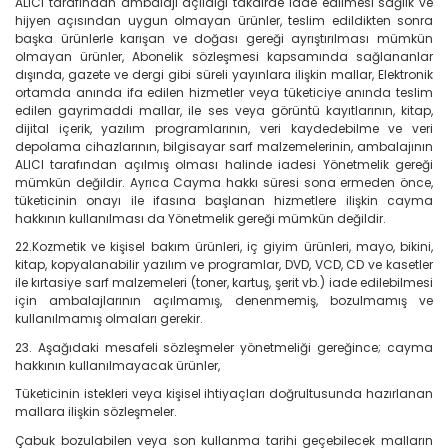
ALICI tarafından ambalajı açıldığı takdirde iade edilmesi sağlık ve
hijyen açısından uygun olmayan ürünler, teslim edildikten sonra
başka ürünlerle karışan ve doğası gereği ayrıştırılması mümkün
olmayan ürünler, Abonelik sözleşmesi kapsamında sağlananlar
dışında, gazete ve dergi gibi süreli yayınlara ilişkin mallar, Elektronik
ortamda anında ifa edilen hizmetler veya tüketiciye anında teslim
edilen gayrimaddi mallar, ile ses veya görüntü kayıtlarının, kitap,
dijital içerik, yazılım programlarının, veri kaydedebilme ve veri
depolama cihazlarının, bilgisayar sarf malzemelerinin, ambalajının
ALICI tarafından açılmış olması halinde iadesi Yönetmelik gereği
mümkün değildir. Ayrıca Cayma hakkı süresi sona ermeden önce,
tüketicinin onayı ile ifasına başlanan hizmetlere ilişkin cayma
hakkının kullanılması da Yönetmelik gereği mümkün değildir.
22.Kozmetik ve kişisel bakım ürünleri, iç giyim ürünleri, mayo, bikini,
kitap, kopyalanabilir yazılım ve programlar, DVD, VCD, CD ve kasetler
ile kırtasiye sarf malzemeleri (toner, kartuş, şerit vb.) iade edilebilmesi
için ambalajlarının açılmamış, denenmemiş, bozulmamış ve
kullanılmamış olmaları gerekir.
23. Aşağıdaki mesafeli sözleşmeler yönetmeliği gereğince; cayma
hakkının kullanılmayacak ürünler,
Tüketicinin istekleri veya kişisel ihtiyaçları doğrultusunda hazırlanan
mallara ilişkin sözleşmeler.
Çabuk bozulabilen veya son kullanma tarihi geçebilecek malların