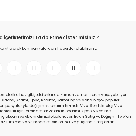
İçeriklerimizi Takip Etmek İster misiniz ?
 kayıt olarak kampanyalardan, haberdar olabilirsiniz.
er teknolojik cihaz gibi, telefonlar da zaman zaman sorun yaşayabiliyor.
nfinix, Xiaomi, Redmi, Oppo, Realme, Samsung ve daha birçok popüler
gün parçalarıyla değişim ve onarım hizmeti. Vivo: Son teknoloji Vivo
ullanıcıları için teknik destek ve ekran onarımı. Oppo & Realme:
iç aksam ve ekranı elimizde bulunuyor. Ekran Satışı ve Değişimi Telefon
. Biz, tüm marka ve modeller için orijinal ve güçlendirilmiş ekran
a iadesi mümkün değildir. Alırken ekran modeli ile cihazın modelinin
kran değişimi ve tamiri Batarya değişimi Neden Bizi Tercih Etmelisiniz?