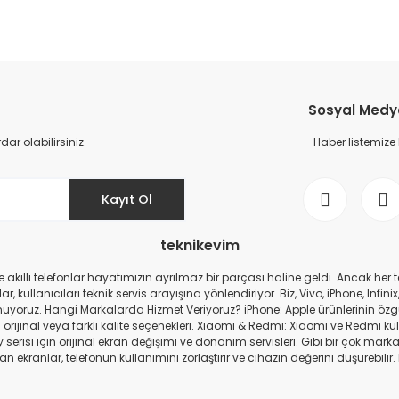
Sosyal Medya 
r olabilirsiniz.
Haber listemize
Kayıt Ol
teknikevim
zde akıllı telefonlar hayatımızın ayrılmaz bir parçası haline geldi. Ancak h
r, kullanıcıları teknik servis arayışına yönlendiriyor. Biz, Vivo, iPhone, I
 sunuyoruz. Hangi Markalarda Hizmet Veriyoruz? iPhone: Apple ürünlerinin öz
nda orijinal veya farklı kalite seçenekleri. Xiaomi & Redmi: Xiaomi ve Redmi k
si için orijinal ekran değişimi ve donanım servisleri. Gibi bir çok marka 
n ekranlar, telefonun kullanımını zorlaştırır ve cihazın değerini düşürebilir
performans ve uzun ömür sağlar.Servis Ekran Kutularının açılması durumund
ı, ekonomik ve kaliteli bir alternatif sunar. Teknik Servis Hizmetlerimiz E