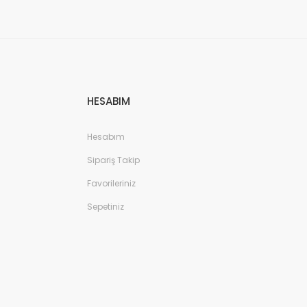
a zarar vermeyen, uzun ömürlü parçalar kullanıyoruz. Hızlı çözüm: Ekran
tutuyoruz. Sonuç Telefonunuzun ekranı kırıldığında ya da başka bir
ibi başlıca markaların tüm modellerinde, orijinal ve farklı kalitelerde
HESABIM
Hesabım
Sipariş Takip
Favorileriniz
Sepetiniz