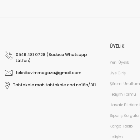
Profesyonel ekip: Deneyimli teknik servis ekibimiz, tüm marka ve modeller
değişimi ve diğer onarımlar çoğu zaman aynı gün tamamlanır. Uygun fiy
arıza oluştuğunda, güvenilir ve profesyonel bir teknik servise ihtiyaç duy
ekranlarla hızlı ve güvenli çözümler sunuyoruz. Cihazınızın değerini koru
ÜYELİK
0546 481 0728 (Sadece Whatsapp
Lütfen)
Yeni Üyelik
teknikevimmagaza@gmail.com
Üye Girişi
Şifremi Unuttum
Tahtakale mah tahtakale cad no18b/311
İletişim Formu
Havale Bildirim
Sipariş Sorgula
Kargo Takibi
İletişim