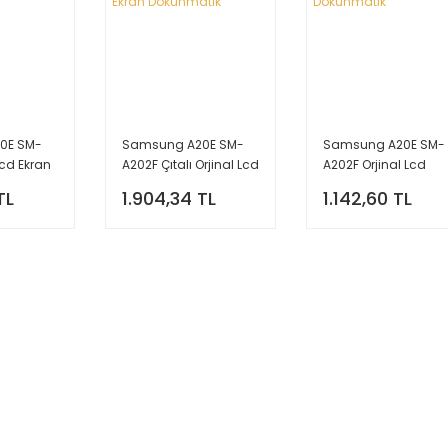
0E SM-
Samsung A20E SM-
Samsung A20E SM-
Lcd Ekran
A202F Çıtalı Orjinal Lcd
A202F Orjinal Lcd
Ekran Dokunmatik
Ekran Dokunmatik
TL
1.904,34 TL
1.142,60 TL