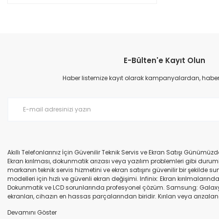
E-Bülten'e Kayıt Olun
Haber listemize kayıt olarak kampanyalardan, haberda
Akıllı Telefonlarınız İçin Güvenilir Teknik Servis ve Ekran Satışı Günümü
Ekran kırılması, dokunmatik arızası veya yazılım problemleri gibi durumla
markanın teknik servis hizmetini ve ekran satışını güvenilir bir şekilde
modelleri için hızlı ve güvenli ekran değişimi. Infinix: Ekran kırılmaları
Dokunmatik ve LCD sorunlarında profesyonel çözüm. Samsung: Galaxy seri
ekranları, cihazın en hassas parçalarından biridir. Kırılan veya arızalana
seçenekleri sunuyoruz. Orijinal ekran: Üretici firma garantili, yüksek 
uyumlu olup olmadığına dikkat ediniz. HK-ZY-A.Kalite ekran: Daha dayanıkl