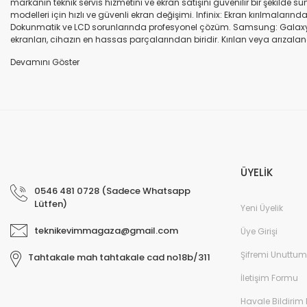
markanın teknik servis hizmetini ve ekran satışını güvenilir bir şekilde
modelleri için hızlı ve güvenli ekran değişimi. Infinix: Ekran kırılmaları
Dokunmatik ve LCD sorunlarında profesyonel çözüm. Samsung: Galaxy seri
ekranları, cihazın en hassas parçalarından biridir. Kırılan veya arızalana
seçenekleri sunuyoruz. Orijinal ekran: Üretici firma garantili, yüksek 
uyumlu olup olmadığına dikkat ediniz. HK-ZY-A.Kalite ekran: Daha dayanıkl
Profesyonel ekip: Deneyimli teknik servis ekibimiz, tüm marka ve modeller
değişimi ve diğer onarımlar çoğu zaman aynı gün tamamlanır. Uygun fiy
arıza oluştuğunda, güvenilir ve profesyonel bir teknik servise ihtiyaç duy
ekranlarla hızlı ve güvenli çözümler sunuyoruz. Cihazınızın değerini koru
ÜYELİK
0546 481 0728 (Sadece Whatsapp
Lütfen)
Yeni Üyelik
teknikevimmagaza@gmail.com
Üye Girişi
Şifremi Unuttum
Tahtakale mah tahtakale cad no18b/311
İletişim Formu
Havale Bildirim