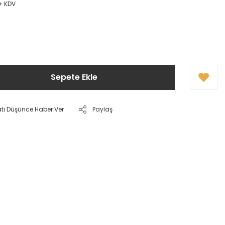
 + KDV
!
Sepete Ekle
atı Düşünce Haber Ver
Paylaş