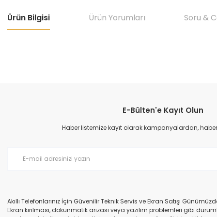
Ürün Bilgisi
Ürün Yorumları
Soru & 
Bu ürünün fiyat bilgisi, resim, ürün açıklamalarında ve diğer konular
Görüş ve önerileriniz için teşekkür ederiz.
E-Bülten'e Kayıt Olun
Ürün resmi kalitesiz, bozuk veya görüntülenemiyor.
Ürün açıklamasında eksik bilgiler bulunuyor.
Haber listemize kayıt olarak kampanyalardan, haberda
Ürün bilgilerinde hatalar bulunuyor.
Ürün fiyatı diğer sitelerden daha pahalı.
Bu ürüne benzer farklı alternatifler olmalı.
Akıllı Telefonlarınız İçin Güvenilir Teknik Servis ve Ekran Satışı Günümü
Ekran kırılması, dokunmatik arızası veya yazılım problemleri gibi durumla