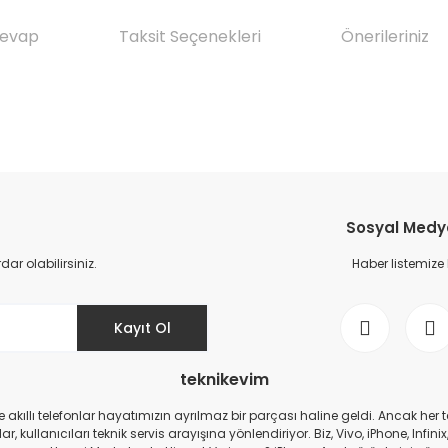
Cevap
Taksit Seçenekleri
Önerileriniz
da yetersiz gördüğünüz noktaları öneri formunu kullanarak tarafımıza il
Ürün hakkında henüz soru sorulmamış.
Bu ürüne ilk yorumu siz yapın!
Sosyal Medya 
Yorum Yaz
Soru Sor
r olabilirsiniz.
Haber listemize
Kayıt Ol
teknikevim
zde akıllı telefonlar hayatımızın ayrılmaz bir parçası haline geldi. Ancak h
r, kullanıcıları teknik servis arayışına yönlendiriyor. Biz, Vivo, iPhone, I