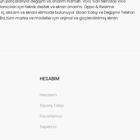
gün parçalarıyla değişim ve onarım hizmeti. Vivo: Son teknoloji Vivo
ullanıcıları için teknik destek ve ekran onarımı. Oppo & Realme:
iç aksam ve ekranı elimizde bulunuyor. Ekran Satışı ve Değişimi Telefon
. Biz, tüm marka ve modeller için orijinal ve güçlendirilmiş ekran
a iadesi mümkün değildir. Alırken ekran modeli ile cihazın modelinin
kran değişimi ve tamiri Batarya değişimi Neden Bizi Tercih Etmelisiniz?
a zarar vermeyen, uzun ömürlü parçalar kullanıyoruz. Hızlı çözüm: Ekran
tutuyoruz. Sonuç Telefonunuzun ekranı kırıldığında ya da başka bir
ibi başlıca markaların tüm modellerinde, orijinal ve farklı kalitelerde
HESABIM
Hesabım
Sipariş Takip
Favorileriniz
Sepetiniz