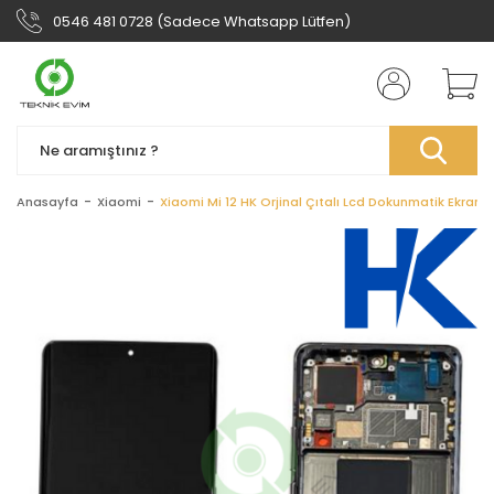
0546 481 0728 (Sadece Whatsapp Lütfen)
Anasayfa
Xiaomi
Xiaomi Mi 12 HK Orjinal Çıtalı Lcd Dokunmatik Ekran 