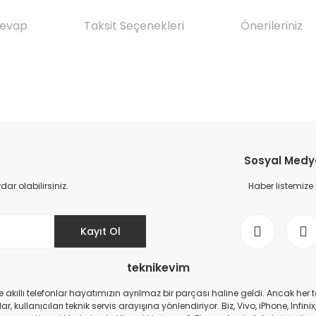
Cevap
Taksit Seçenekleri
Önerileriniz
da yetersiz gördüğünüz noktaları öneri formunu kullanarak tarafımıza il
Ürün hakkında henüz soru sorulmamış.
Bu ürüne ilk yorumu siz yapın!
Sosyal Medya 
Yorum Yaz
Soru Sor
r olabilirsiniz.
Haber listemize
Kayıt Ol
teknikevim
zde akıllı telefonlar hayatımızın ayrılmaz bir parçası haline geldi. Ancak h
r, kullanıcıları teknik servis arayışına yönlendiriyor. Biz, Vivo, iPhone, I