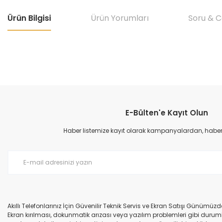
Ürün Bilgisi
Ürün Yorumları
Soru & 
Bu ürünün fiyat bilgisi, resim, ürün açıklamalarında ve diğer konular
Görüş ve önerileriniz için teşekkür ederiz.
E-Bülten'e Kayıt Olun
Ürün resmi kalitesiz, bozuk veya görüntülenemiyor.
Ürün açıklamasında eksik bilgiler bulunuyor.
Haber listemize kayıt olarak kampanyalardan, haberda
Ürün bilgilerinde hatalar bulunuyor.
Ürün fiyatı diğer sitelerden daha pahalı.
Bu ürüne benzer farklı alternatifler olmalı.
Akıllı Telefonlarınız İçin Güvenilir Teknik Servis ve Ekran Satışı Günümü
Ekran kırılması, dokunmatik arızası veya yazılım problemleri gibi durumla