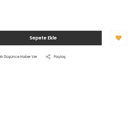
!
Sepete Ekle
atı Düşünce Haber Ver
Paylaş