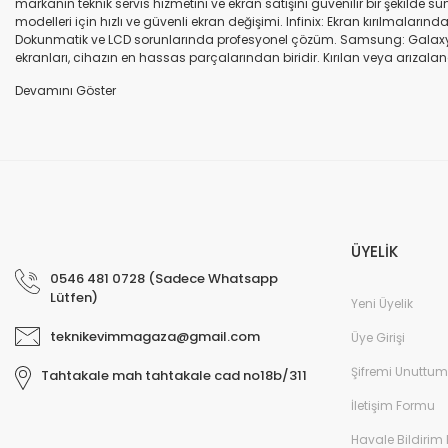
markanın teknik servis hizmetini ve ekran satışını güvenilir bir şekilde
modelleri için hızlı ve güvenli ekran değişimi. Infinix: Ekran kırılmaları
Dokunmatik ve LCD sorunlarında profesyonel çözüm. Samsung: Galaxy seri
ekranları, cihazın en hassas parçalarından biridir. Kırılan veya arızalana
seçenekleri sunuyoruz. Orijinal ekran: Üretici firma garantili, yüksek 
uyumlu olup olmadığına dikkat ediniz. HK-ZY-A.Kalite ekran: Daha dayanıkl
Profesyonel ekip: Deneyimli teknik servis ekibimiz, tüm marka ve modeller
değişimi ve diğer onarımlar çoğu zaman aynı gün tamamlanır. Uygun fiy
arıza oluştuğunda, güvenilir ve profesyonel bir teknik servise ihtiyaç duy
ekranlarla hızlı ve güvenli çözümler sunuyoruz. Cihazınızın değerini koru
ÜYELİK
0546 481 0728 (Sadece Whatsapp
Lütfen)
Yeni Üyelik
teknikevimmagaza@gmail.com
Üye Girişi
Şifremi Unuttum
Tahtakale mah tahtakale cad no18b/311
İletişim Formu
Havale Bildirim