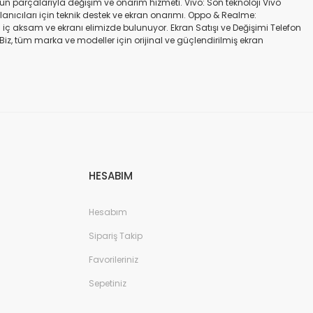
gün parçalarıyla değişim ve onarım hizmeti. Vivo: Son teknoloji Vivo
ullanıcıları için teknik destek ve ekran onarımı. Oppo & Realme:
iç aksam ve ekranı elimizde bulunuyor. Ekran Satışı ve Değişimi Telefon
. Biz, tüm marka ve modeller için orijinal ve güçlendirilmiş ekran
a iadesi mümkün değildir. Alırken ekran modeli ile cihazın modelinin
kran değişimi ve tamiri Batarya değişimi Neden Bizi Tercih Etmelisiniz?
a zarar vermeyen, uzun ömürlü parçalar kullanıyoruz. Hızlı çözüm: Ekran
tutuyoruz. Sonuç Telefonunuzun ekranı kırıldığında ya da başka bir
ibi başlıca markaların tüm modellerinde, orijinal ve farklı kalitelerde
HESABIM
Hesabım
Sipariş Takip
Favorileriniz
Sepetiniz