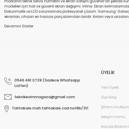
markanın teknik servis hizmetini ve ekran satışını güvenilir bir şekilde
modelleri için hızlı ve güvenli ekran değişimi. Infinix: Ekran kırılmaları
Dokunmatik ve LCD sorunlarında profesyonel çözüm. Samsung: Galaxy seri
ekranları, cihazın en hassas parçalarından biridir. Kırılan veya arızalana
seçenekleri sunuyoruz. Orijinal ekran: Üretici firma garantili, yüksek 
uyumlu olup olmadığına dikkat ediniz. HK-ZY-A.Kalite ekran: Daha dayanıkl
Profesyonel ekip: Deneyimli teknik servis ekibimiz, tüm marka ve modeller
değişimi ve diğer onarımlar çoğu zaman aynı gün tamamlanır. Uygun fiy
arıza oluştuğunda, güvenilir ve profesyonel bir teknik servise ihtiyaç duy
ekranlarla hızlı ve güvenli çözümler sunuyoruz. Cihazınızın değerini koru
ÜYELİK
0546 481 0728 (Sadece Whatsapp
Lütfen)
Yeni Üyelik
teknikevimmagaza@gmail.com
Üye Girişi
Şifremi Unuttum
Tahtakale mah tahtakale cad no18b/311
İletişim Formu
Havale Bildirim