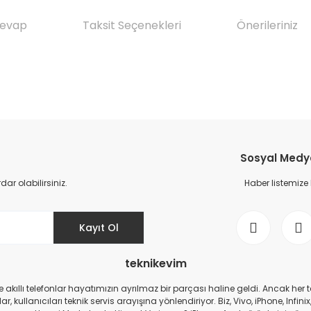
Cevap
Taksit Seçenekleri
Önerileriniz
da yetersiz gördüğünüz noktaları öneri formunu kullanarak tarafımıza il
Ürün hakkında henüz soru sorulmamış.
Bu ürüne ilk yorumu siz yapın!
Sosyal Medya 
Yorum Yaz
Soru Sor
r olabilirsiniz.
Haber listemize
Kayıt Ol
teknikevim
zde akıllı telefonlar hayatımızın ayrılmaz bir parçası haline geldi. Ancak h
r, kullanıcıları teknik servis arayışına yönlendiriyor. Biz, Vivo, iPhone, I