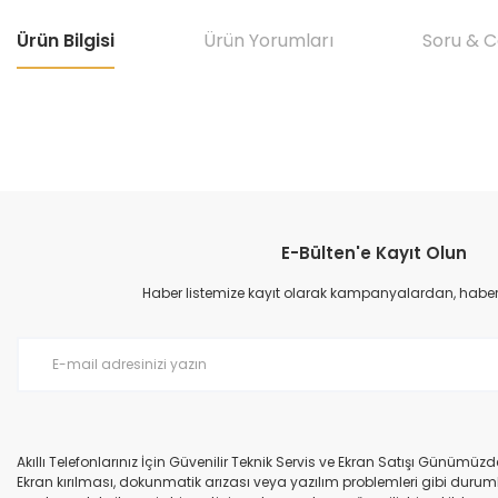
Ürün Bilgisi
Ürün Yorumları
Soru & 
Bu ürünün fiyat bilgisi, resim, ürün açıklamalarında ve diğer konular
Görüş ve önerileriniz için teşekkür ederiz.
E-Bülten'e Kayıt Olun
Ürün resmi kalitesiz, bozuk veya görüntülenemiyor.
Ürün açıklamasında eksik bilgiler bulunuyor.
Haber listemize kayıt olarak kampanyalardan, haberda
Ürün bilgilerinde hatalar bulunuyor.
Ürün fiyatı diğer sitelerden daha pahalı.
Bu ürüne benzer farklı alternatifler olmalı.
Akıllı Telefonlarınız İçin Güvenilir Teknik Servis ve Ekran Satışı Günümü
Ekran kırılması, dokunmatik arızası veya yazılım problemleri gibi durumla