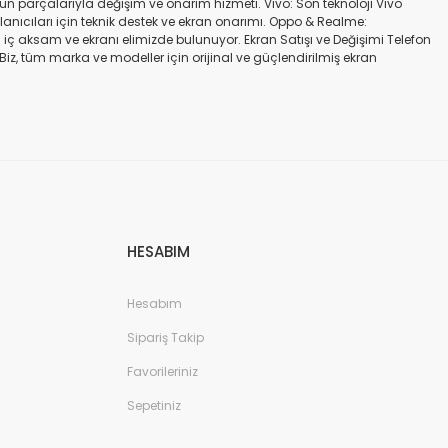
gün parçalarıyla değişim ve onarım hizmeti. Vivo: Son teknoloji Vivo
ullanıcıları için teknik destek ve ekran onarımı. Oppo & Realme:
iç aksam ve ekranı elimizde bulunuyor. Ekran Satışı ve Değişimi Telefon
. Biz, tüm marka ve modeller için orijinal ve güçlendirilmiş ekran
a iadesi mümkün değildir. Alırken ekran modeli ile cihazın modelinin
kran değişimi ve tamiri Batarya değişimi Neden Bizi Tercih Etmelisiniz?
a zarar vermeyen, uzun ömürlü parçalar kullanıyoruz. Hızlı çözüm: Ekran
tutuyoruz. Sonuç Telefonunuzun ekranı kırıldığında ya da başka bir
ibi başlıca markaların tüm modellerinde, orijinal ve farklı kalitelerde
HESABIM
Hesabım
Sipariş Takip
Favorileriniz
Sepetiniz