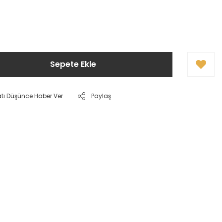
Sepete Ekle
atı Düşünce Haber Ver
Paylaş