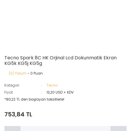
Tecno Spark 8C HK Orjinal Lcd Dokunmatik Ekran
KG5k KG5j KG5g
(0) Yorum
- 0 Puan
Kategori
Tecno
Fiyat
13,20 USD + KDV
*80,22 TL den başlayan taksitlerle!
753,84 TL