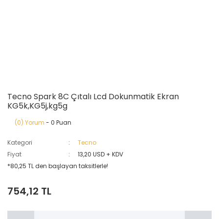
Tecno Spark 8C Çıtalı Lcd Dokunmatik Ekran
KG5k,KG5j,kg5g
(0) Yorum
- 0 Puan
Kategori
Tecno
Fiyat
13,20 USD + KDV
*80,25 TL den başlayan taksitlerle!
754,12 TL