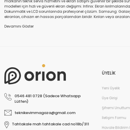
markanın teknik servis hizmetini ve ekran satışını güvenilir bir şekilde
modelleri için hızlı ve güvenli ekran değişimi. Infinix: Ekran kırılmaları
Dokunmatik ve LCD sorunlarında profesyonel çözüm. Samsung: Galaxy seri
ekranları, cihazın en hassas parçalarından biridir. Kırılan veya arızalana
seçenekleri sunuyoruz. Orijinal ekran: Üretici firma garantili, yüksek 
uyumlu olup olmadığına dikkat ediniz. HK-ZY-A.Kalite ekran: Daha dayanıkl
Profesyonel ekip: Deneyimli teknik servis ekibimiz, tüm marka ve modeller
değişimi ve diğer onarımlar çoğu zaman aynı gün tamamlanır. Uygun fiy
arıza oluştuğunda, güvenilir ve profesyonel bir teknik servise ihtiyaç duy
ekranlarla hızlı ve güvenli çözümler sunuyoruz. Cihazınızın değerini koru
ÜYELİK
Yeni Üyelik
0546 481 0728 (Sadece Whatsapp
Üye Girişi
Lütfen)
Şifremi Unuttum
teknikevimmagaza@gmail.com
İletişim Formu
Tahtakale mah tahtakale cad no18b/311
Havale Bildirim