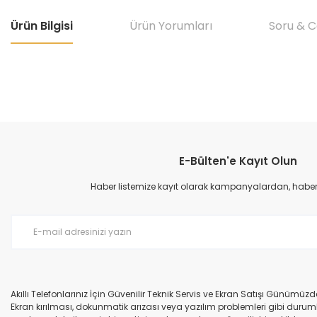
Ürün Bilgisi
Ürün Yorumları
Soru & 
Bu ürünün fiyat bilgisi, resim, ürün açıklamalarında ve diğer konular
Görüş ve önerileriniz için teşekkür ederiz.
E-Bülten'e Kayıt Olun
Ürün resmi kalitesiz, bozuk veya görüntülenemiyor.
Ürün açıklamasında eksik bilgiler bulunuyor.
Haber listemize kayıt olarak kampanyalardan, haberda
Ürün bilgilerinde hatalar bulunuyor.
Ürün fiyatı diğer sitelerden daha pahalı.
Bu ürüne benzer farklı alternatifler olmalı.
Akıllı Telefonlarınız İçin Güvenilir Teknik Servis ve Ekran Satışı Günümü
Ekran kırılması, dokunmatik arızası veya yazılım problemleri gibi durumla