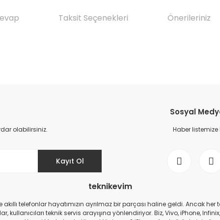
Cevap
Taksit Seçenekleri
Önerileriniz
da yetersiz gördüğünüz noktaları öneri formunu kullanarak tarafımıza il
Ürün hakkında henüz soru sorulmamış.
Bu ürüne ilk yorumu siz yapın!
Sosyal Medya 
Yorum Yaz
Soru Sor
r olabilirsiniz.
Haber listemize
Kayıt Ol
teknikevim
zde akıllı telefonlar hayatımızın ayrılmaz bir parçası haline geldi. Ancak h
r, kullanıcıları teknik servis arayışına yönlendiriyor. Biz, Vivo, iPhone, I