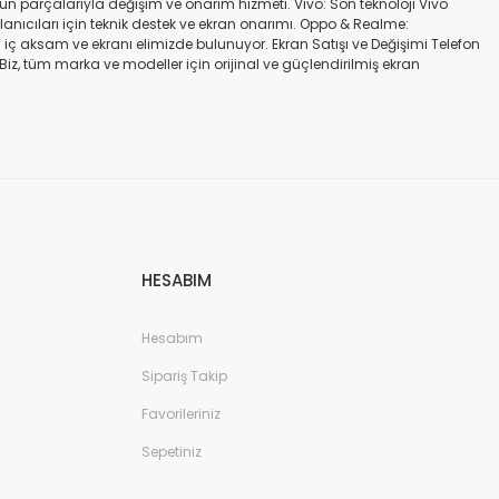
gün parçalarıyla değişim ve onarım hizmeti. Vivo: Son teknoloji Vivo
ullanıcıları için teknik destek ve ekran onarımı. Oppo & Realme:
iç aksam ve ekranı elimizde bulunuyor. Ekran Satışı ve Değişimi Telefon
. Biz, tüm marka ve modeller için orijinal ve güçlendirilmiş ekran
a iadesi mümkün değildir. Alırken ekran modeli ile cihazın modelinin
kran değişimi ve tamiri Batarya değişimi Neden Bizi Tercih Etmelisiniz?
a zarar vermeyen, uzun ömürlü parçalar kullanıyoruz. Hızlı çözüm: Ekran
tutuyoruz. Sonuç Telefonunuzun ekranı kırıldığında ya da başka bir
ibi başlıca markaların tüm modellerinde, orijinal ve farklı kalitelerde
HESABIM
Hesabım
Sipariş Takip
Favorileriniz
Sepetiniz