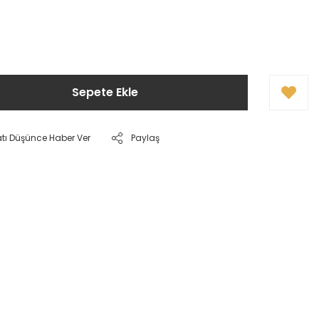
Sepete Ekle
atı Düşünce Haber Ver
Paylaş