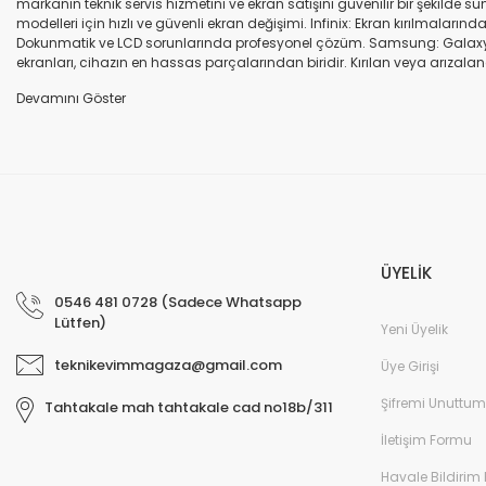
markanın teknik servis hizmetini ve ekran satışını güvenilir bir şekilde
modelleri için hızlı ve güvenli ekran değişimi. Infinix: Ekran kırılmaları
Dokunmatik ve LCD sorunlarında profesyonel çözüm. Samsung: Galaxy seri
ekranları, cihazın en hassas parçalarından biridir. Kırılan veya arızalana
seçenekleri sunuyoruz. Orijinal ekran: Üretici firma garantili, yüksek 
uyumlu olup olmadığına dikkat ediniz. HK-ZY-A.Kalite ekran: Daha dayanıkl
Profesyonel ekip: Deneyimli teknik servis ekibimiz, tüm marka ve modeller
değişimi ve diğer onarımlar çoğu zaman aynı gün tamamlanır. Uygun fiy
arıza oluştuğunda, güvenilir ve profesyonel bir teknik servise ihtiyaç duy
ekranlarla hızlı ve güvenli çözümler sunuyoruz. Cihazınızın değerini koru
ÜYELİK
0546 481 0728 (Sadece Whatsapp
Lütfen)
Yeni Üyelik
teknikevimmagaza@gmail.com
Üye Girişi
Şifremi Unuttum
Tahtakale mah tahtakale cad no18b/311
İletişim Formu
Havale Bildirim