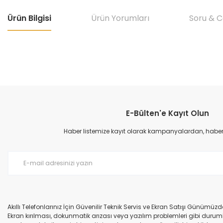
Ürün Bilgisi
Ürün Yorumları
Soru & 
Bu ürünün fiyat bilgisi, resim, ürün açıklamalarında ve diğer konular
Görüş ve önerileriniz için teşekkür ederiz.
E-Bülten'e Kayıt Olun
Ürün resmi kalitesiz, bozuk veya görüntülenemiyor.
Ürün açıklamasında eksik bilgiler bulunuyor.
Haber listemize kayıt olarak kampanyalardan, haberda
Ürün bilgilerinde hatalar bulunuyor.
Ürün fiyatı diğer sitelerden daha pahalı.
Bu ürüne benzer farklı alternatifler olmalı.
Akıllı Telefonlarınız İçin Güvenilir Teknik Servis ve Ekran Satışı Günümü
Ekran kırılması, dokunmatik arızası veya yazılım problemleri gibi durumla