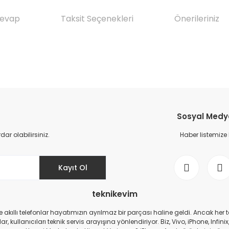
Cevap
Taksit Seçenekleri
Önerileriniz
da yetersiz gördüğünüz noktaları öneri formunu kullanarak tarafımıza il
Ürün hakkında henüz soru sorulmamış.
Bu ürüne ilk yorumu siz yapın!
Sosyal Medya 
Yorum Yaz
Soru Sor
r olabilirsiniz.
Haber listemize
Kayıt Ol
teknikevim
zde akıllı telefonlar hayatımızın ayrılmaz bir parçası haline geldi. Ancak h
r, kullanıcıları teknik servis arayışına yönlendiriyor. Biz, Vivo, iPhone, I