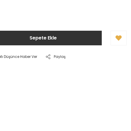
!
Sepete Ekle
atı Düşünce Haber Ver
Paylaş