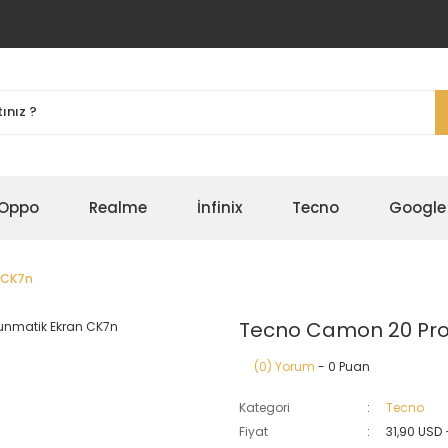
Oppo
Realme
İnfinix
Tecno
Google
 CK7n
Tecno Camon 20 Pro
(0) Yorum
- 0 Puan
Kategori
Tecno
Fiyat
31,90 USD