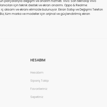
gün parçalarıyla değişim ve onarım hizmeti. Vivo: Son teknoloji Vivo
ullanıcıları için teknik destek ve ekran onarımı. Oppo & Realme:
iç aksam ve ekranı elimizde bulunuyor. Ekran Satışı ve Değişimi Telefon
. Biz, tüm marka ve modeller için orijinal ve güçlendirilmiş ekran
a iadesi mümkün değildir. Alırken ekran modeli ile cihazın modelinin
kran değişimi ve tamiri Batarya değişimi Neden Bizi Tercih Etmelisiniz?
a zarar vermeyen, uzun ömürlü parçalar kullanıyoruz. Hızlı çözüm: Ekran
tutuyoruz. Sonuç Telefonunuzun ekranı kırıldığında ya da başka bir
ibi başlıca markaların tüm modellerinde, orijinal ve farklı kalitelerde
HESABIM
Hesabım
Sipariş Takip
Favorileriniz
Sepetiniz