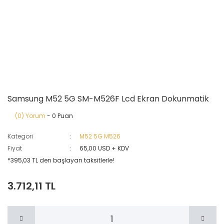
Samsung M52 5G SM-M526F Lcd Ekran Dokunmatik
(0) Yorum
- 0 Puan
Kategori
M52 5G M526
Fiyat
65,00 USD + KDV
*395,03 TL den başlayan taksitlerle!
3.712,11 TL