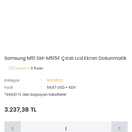
Samsung M51 SM-M515F Çıtalı Lcd Ekran Dokunmatik
(0) Yorum
- 0 Puan
Kategori
M51 M515
Fiyat
56,67 USD + KDV
*344,51 TL den başlayan taksitlerle!
3.237,38 TL