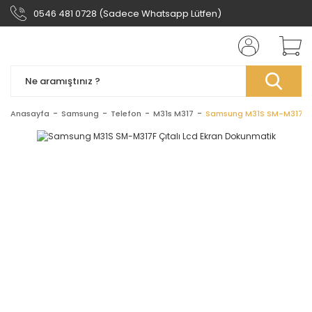
0546 481 0728 (Sadece Whatsapp Lütfen)
Anasayfa
Samsung
Telefon
M31s M317
Samsung M31S SM-M317F Çı