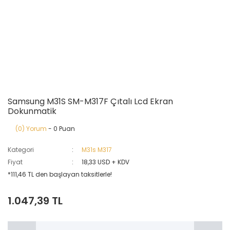
Samsung M31S SM-M317F Çıtalı Lcd Ekran
Dokunmatik
(0) Yorum
- 0 Puan
Kategori
M31s M317
Fiyat
18,33 USD + KDV
*111,46 TL den başlayan taksitlerle!
1.047,39 TL