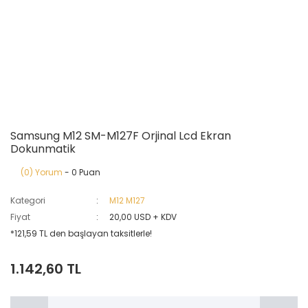
Samsung M12 SM-M127F Orjinal Lcd Ekran
Dokunmatik
(0) Yorum
- 0 Puan
Kategori
M12 M127
Fiyat
20,00 USD + KDV
*121,59 TL den başlayan taksitlerle!
1.142,60 TL