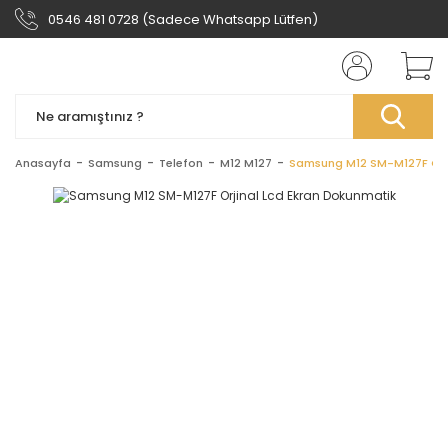
0546 481 0728 (Sadece Whatsapp Lütfen)
Anasayfa
Samsung
Telefon
M12 M127
Samsung M12 SM-M127F Orji