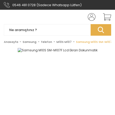
0546 481 0728 (Sadece Whatsapp Lütfen)
Anasayfa
Samsung
Telefon
M10S M107
Samsung M10S SM-M107F L