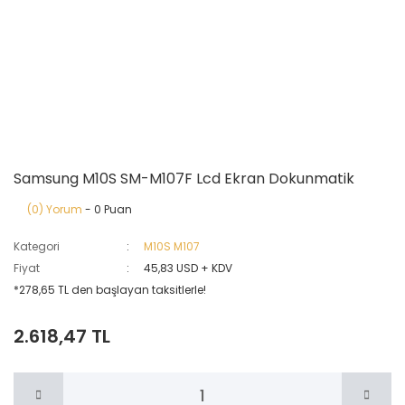
Samsung M10S SM-M107F Lcd Ekran Dokunmatik
(0) Yorum
- 0 Puan
Kategori
M10S M107
Fiyat
45,83 USD + KDV
*278,65 TL den başlayan taksitlerle!
2.618,47 TL