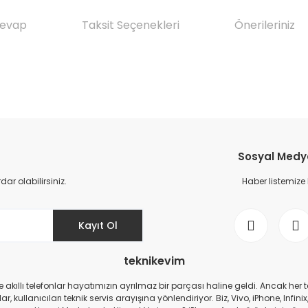
Cevap
Taksit Seçenekleri
Önerileriniz
da yetersiz gördüğünüz noktaları öneri formunu kullanarak tarafımıza il
Ürün hakkında henüz soru sorulmamış.
Bu ürüne ilk yorumu siz yapın!
Sosyal Medya 
Yorum Yaz
Soru Sor
r olabilirsiniz.
Haber listemize
Kayıt Ol
teknikevim
zde akıllı telefonlar hayatımızın ayrılmaz bir parçası haline geldi. Ancak h
r, kullanıcıları teknik servis arayışına yönlendiriyor. Biz, Vivo, iPhone, I