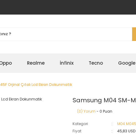
Oppo
Realme
İnfinix
Tecno
Google
 Orjinal Çıtalı Lcd Ekran Dokunmatik
Samsung M04 SM-M045
(0) Yorum
- 0 Puan
Kategori
M04 M04
Fiyat
45,83 USD