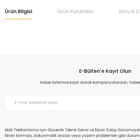
Ürün Bilgisi
Ürün Yorumları
Soru & 
Bu ürünün fiyat bilgisi, resim, ürün açıklamalarında ve diğer konular
Görüş ve önerileriniz için teşekkür ederiz.
E-Bülten'e Kayıt Olun
Ürün resmi kalitesiz, bozuk veya görüntülenemiyor.
Ürün açıklamasında eksik bilgiler bulunuyor.
Haber listemize kayıt olarak kampanyalardan, haberda
Ürün bilgilerinde hatalar bulunuyor.
Ürün fiyatı diğer sitelerden daha pahalı.
Bu ürüne benzer farklı alternatifler olmalı.
Akıllı Telefonlarınız İçin Güvenilir Teknik Servis ve Ekran Satışı Günümü
Ekran kırılması, dokunmatik arızası veya yazılım problemleri gibi durumla