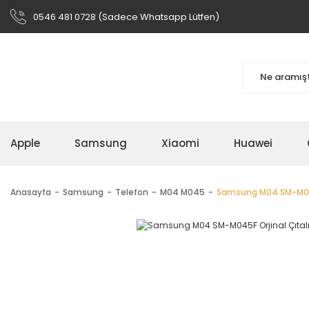
0546 481 0728 (Sadece Whatsapp Lütfen)
Apple
Samsung
Xiaomi
Huawei
Anasayfa
Samsung
Telefon
M04 M045
Samsung M04 SM-M045F