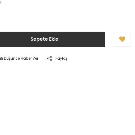
!
Sepete Ekle
atı Düşünce Haber Ver
Paylaş