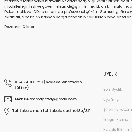
markanın teknik servis hizmetini ve ekran satışını güvenilir bir şekilde
modelleri için hızlı ve güvenli ekran değişimi. Infinix: Ekran kırılmaları
Dokunmatik ve LCD sorunlarında profesyonel çözüm. Samsung: Galaxy seri
ekranları, cihazın en hassas parçalarından biridir. Kırılan veya arızalana
seçenekleri sunuyoruz. Orijinal ekran: Üretici firma garantili, yüksek 
uyumlu olup olmadığına dikkat ediniz. HK-ZY-A.Kalite ekran: Daha dayanıkl
Profesyonel ekip: Deneyimli teknik servis ekibimiz, tüm marka ve modeller
değişimi ve diğer onarımlar çoğu zaman aynı gün tamamlanır. Uygun fiy
arıza oluştuğunda, güvenilir ve profesyonel bir teknik servise ihtiyaç duy
ekranlarla hızlı ve güvenli çözümler sunuyoruz. Cihazınızın değerini koru
ÜYELİK
0546 481 0728 (Sadece Whatsapp
Lütfen)
Yeni Üyelik
teknikevimmagaza@gmail.com
Üye Girişi
Şifremi Unuttum
Tahtakale mah tahtakale cad no18b/311
İletişim Formu
Havale Bildirim