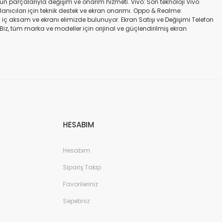
gün parçalarıyla değişim ve onarım hizmeti. Vivo: Son teknoloji Vivo
ullanıcıları için teknik destek ve ekran onarımı. Oppo & Realme:
iç aksam ve ekranı elimizde bulunuyor. Ekran Satışı ve Değişimi Telefon
. Biz, tüm marka ve modeller için orijinal ve güçlendirilmiş ekran
a iadesi mümkün değildir. Alırken ekran modeli ile cihazın modelinin
kran değişimi ve tamiri Batarya değişimi Neden Bizi Tercih Etmelisiniz?
a zarar vermeyen, uzun ömürlü parçalar kullanıyoruz. Hızlı çözüm: Ekran
tutuyoruz. Sonuç Telefonunuzun ekranı kırıldığında ya da başka bir
ibi başlıca markaların tüm modellerinde, orijinal ve farklı kalitelerde
HESABIM
Hesabım
Sipariş Takip
Favorileriniz
Sepetiniz