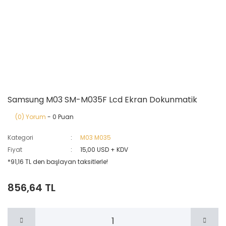
Samsung M03 SM-M035F Lcd Ekran Dokunmatik
(0) Yorum
- 0 Puan
Kategori
M03 M035
Fiyat
15,00 USD + KDV
*91,16 TL den başlayan taksitlerle!
856,64 TL