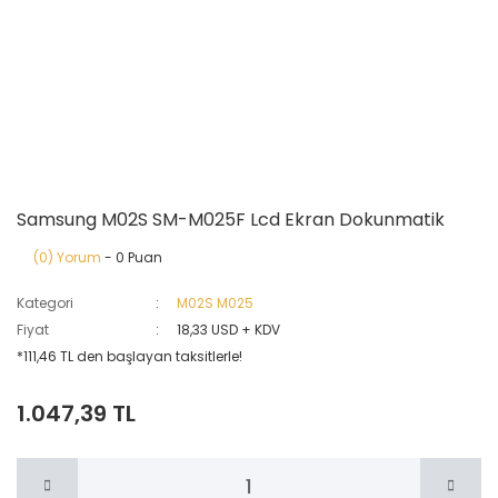
Samsung M02S SM-M025F Lcd Ekran Dokunmatik
(0) Yorum
- 0 Puan
Kategori
M02S M025
Fiyat
18,33 USD + KDV
*111,46 TL den başlayan taksitlerle!
1.047,39 TL