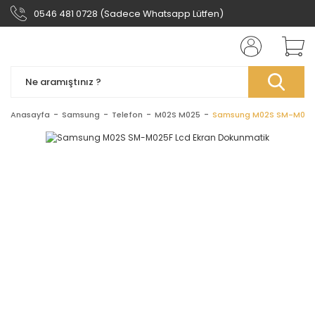
0546 481 0728 (Sadece Whatsapp Lütfen)
Anasayfa
Samsung
Telefon
M02S M025
Samsung M02S SM-M025F