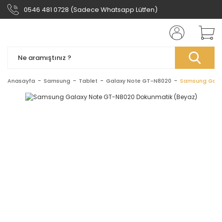
0546 481 0728 (Sadece Whatsapp Lütfen)
Anasayfa
Samsung
Tablet
Galaxy Note GT-N8020
Samsung Gala