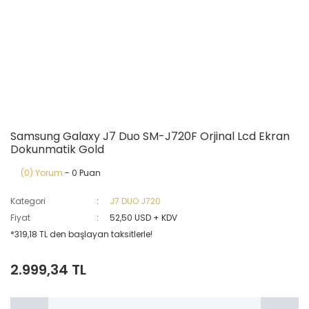
Samsung Galaxy J7 Duo SM-J720F Orjinal Lcd Ekran
Dokunmatik Gold
(0) Yorum
- 0 Puan
Kategori
J7 DUO J720
Fiyat
52,50 USD + KDV
*319,18 TL den başlayan taksitlerle!
2.999,34 TL