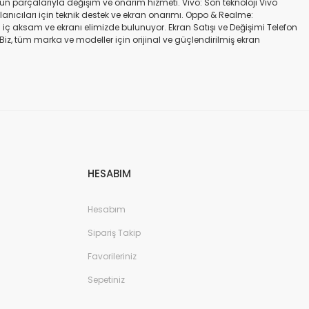
gün parçalarıyla değişim ve onarım hizmeti. Vivo: Son teknoloji Vivo
ullanıcıları için teknik destek ve ekran onarımı. Oppo & Realme:
iç aksam ve ekranı elimizde bulunuyor. Ekran Satışı ve Değişimi Telefon
. Biz, tüm marka ve modeller için orijinal ve güçlendirilmiş ekran
a iadesi mümkün değildir. Alırken ekran modeli ile cihazın modelinin
kran değişimi ve tamiri Batarya değişimi Neden Bizi Tercih Etmelisiniz?
a zarar vermeyen, uzun ömürlü parçalar kullanıyoruz. Hızlı çözüm: Ekran
tutuyoruz. Sonuç Telefonunuzun ekranı kırıldığında ya da başka bir
ibi başlıca markaların tüm modellerinde, orijinal ve farklı kalitelerde
HESABIM
Hesabım
Sipariş Takip
Favorileriniz
Sepetiniz