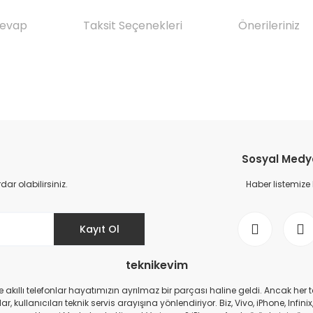
Cevap
Taksit Seçenekleri
Önerileriniz
da yetersiz gördüğünüz noktaları öneri formunu kullanarak tarafımıza il
Ürün hakkında henüz soru sorulmamış.
Bu ürüne ilk yorumu siz yapın!
Sosyal Medya 
Yorum Yaz
Soru Sor
r olabilirsiniz.
Haber listemize
Kayıt Ol
teknikevim
zde akıllı telefonlar hayatımızın ayrılmaz bir parçası haline geldi. Ancak h
r, kullanıcıları teknik servis arayışına yönlendiriyor. Biz, Vivo, iPhone, I