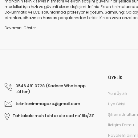
markanın teknik servis hizmetini ve ekran satışını güvenilir bir şekilde
modelleri için hızlı ve güvenli ekran değişimi. Infinix: Ekran kırılmaları
Dokunmatik ve LCD sorunlarında profesyonel çözüm. Samsung: Galaxy seri
ekranları, cihazın en hassas parçalarından biridir. Kırılan veya arızalana
seçenekleri sunuyoruz. Orijinal ekran: Üretici firma garantili, yüksek 
uyumlu olup olmadığına dikkat ediniz. HK-ZY-A.Kalite ekran: Daha dayanıkl
Profesyonel ekip: Deneyimli teknik servis ekibimiz, tüm marka ve modeller
değişimi ve diğer onarımlar çoğu zaman aynı gün tamamlanır. Uygun fiy
arıza oluştuğunda, güvenilir ve profesyonel bir teknik servise ihtiyaç duy
ekranlarla hızlı ve güvenli çözümler sunuyoruz. Cihazınızın değerini koru
ÜYELİK
0546 481 0728 (Sadece Whatsapp
Lütfen)
Yeni Üyelik
teknikevimmagaza@gmail.com
Üye Girişi
Şifremi Unuttum
Tahtakale mah tahtakale cad no18b/311
İletişim Formu
Havale Bildirim