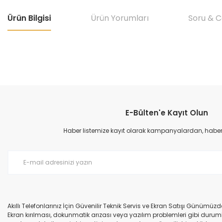
Ürün Bilgisi
Ürün Yorumları
Soru & 
Bu ürünün fiyat bilgisi, resim, ürün açıklamalarında ve diğer konular
Görüş ve önerileriniz için teşekkür ederiz.
E-Bülten'e Kayıt Olun
Ürün resmi kalitesiz, bozuk veya görüntülenemiyor.
Ürün açıklamasında eksik bilgiler bulunuyor.
Haber listemize kayıt olarak kampanyalardan, haberda
Ürün bilgilerinde hatalar bulunuyor.
Ürün fiyatı diğer sitelerden daha pahalı.
Bu ürüne benzer farklı alternatifler olmalı.
Akıllı Telefonlarınız İçin Güvenilir Teknik Servis ve Ekran Satışı Günümü
Ekran kırılması, dokunmatik arızası veya yazılım problemleri gibi durumla