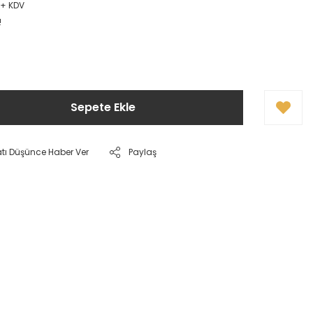
 + KDV
!
Sepete Ekle
atı Düşünce Haber Ver
Paylaş