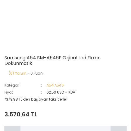
Samsung A54 SM-A546F Orjinal Lcd Ekran
Dokunmatik
(0) Yorum
- 0 Puan
Kategori
A54 A546
Fiyat
62,50 USD + KDV
*379,98 TL den başlayan taksitlerle!
3.570,64 TL