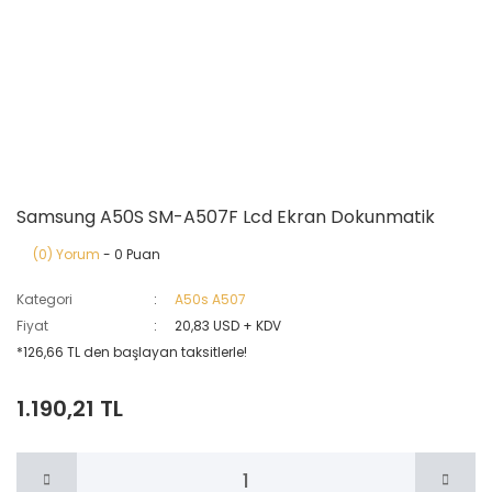
Samsung A50S SM-A507F Lcd Ekran Dokunmatik
(0) Yorum
- 0 Puan
Kategori
A50s A507
Fiyat
20,83 USD + KDV
*126,66 TL den başlayan taksitlerle!
1.190,21 TL