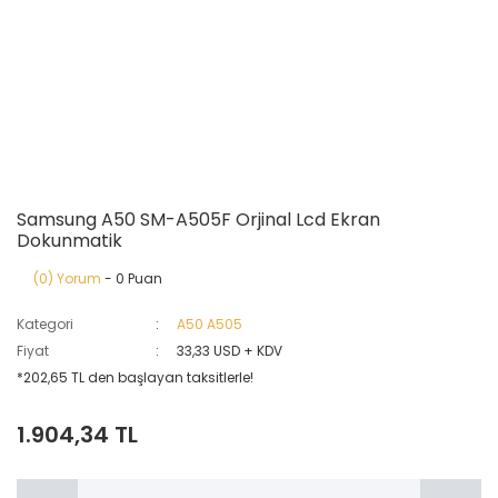
Samsung A50 SM-A505F Orjinal Lcd Ekran
Dokunmatik
(0) Yorum
- 0 Puan
Kategori
A50 A505
Fiyat
33,33 USD + KDV
*202,65 TL den başlayan taksitlerle!
1.904,34 TL