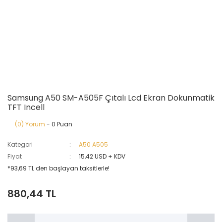
Samsung A50 SM-A505F Çıtalı Lcd Ekran Dokunmatik
TFT Incell
(0) Yorum
- 0 Puan
Kategori
A50 A505
Fiyat
15,42 USD + KDV
*93,69 TL den başlayan taksitlerle!
880,44 TL