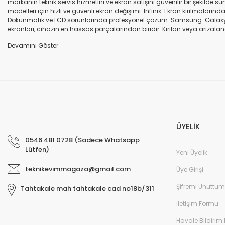
markanın teknik servis hizmetini ve ekran satışını güvenilir bir şekilde
modelleri için hızlı ve güvenli ekran değişimi. Infinix: Ekran kırılmaları
Dokunmatik ve LCD sorunlarında profesyonel çözüm. Samsung: Galaxy seri
ekranları, cihazın en hassas parçalarından biridir. Kırılan veya arızalana
seçenekleri sunuyoruz. Orijinal ekran: Üretici firma garantili, yüksek 
uyumlu olup olmadığına dikkat ediniz. HK-ZY-A.Kalite ekran: Daha dayanıkl
Profesyonel ekip: Deneyimli teknik servis ekibimiz, tüm marka ve modeller
değişimi ve diğer onarımlar çoğu zaman aynı gün tamamlanır. Uygun fiy
arıza oluştuğunda, güvenilir ve profesyonel bir teknik servise ihtiyaç duy
ekranlarla hızlı ve güvenli çözümler sunuyoruz. Cihazınızın değerini koru
ÜYELİK
0546 481 0728 (Sadece Whatsapp
Lütfen)
Yeni Üyelik
teknikevimmagaza@gmail.com
Üye Girişi
Şifremi Unuttum
Tahtakale mah tahtakale cad no18b/311
İletişim Formu
Havale Bildirim