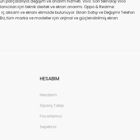
gün parçalarıyla değişim ve onarım hizmeti. Vivo: Son teknoloji Vivo
ullanıcıları için teknik destek ve ekran onarımı. Oppo & Realme:
iç aksam ve ekranı elimizde bulunuyor. Ekran Satışı ve Değişimi Telefon
. Biz, tüm marka ve modeller için orijinal ve güçlendirilmiş ekran
a iadesi mümkün değildir. Alırken ekran modeli ile cihazın modelinin
kran değişimi ve tamiri Batarya değişimi Neden Bizi Tercih Etmelisiniz?
a zarar vermeyen, uzun ömürlü parçalar kullanıyoruz. Hızlı çözüm: Ekran
tutuyoruz. Sonuç Telefonunuzun ekranı kırıldığında ya da başka bir
ibi başlıca markaların tüm modellerinde, orijinal ve farklı kalitelerde
HESABIM
Hesabım
Sipariş Takip
Favorileriniz
Sepetiniz