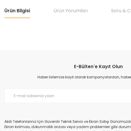
Ürün Bilgisi
Ürün Yorumları
Soru & 
Bu ürünün fiyat bilgisi, resim, ürün açıklamalarında ve diğer konular
Görüş ve önerileriniz için teşekkür ederiz.
E-Bülten'e Kayıt Olun
Ürün resmi kalitesiz, bozuk veya görüntülenemiyor.
Ürün açıklamasında eksik bilgiler bulunuyor.
Haber listemize kayıt olarak kampanyalardan, haberda
Ürün bilgilerinde hatalar bulunuyor.
Ürün fiyatı diğer sitelerden daha pahalı.
Bu ürüne benzer farklı alternatifler olmalı.
Akıllı Telefonlarınız İçin Güvenilir Teknik Servis ve Ekran Satışı Günümü
Ekran kırılması, dokunmatik arızası veya yazılım problemleri gibi durumla