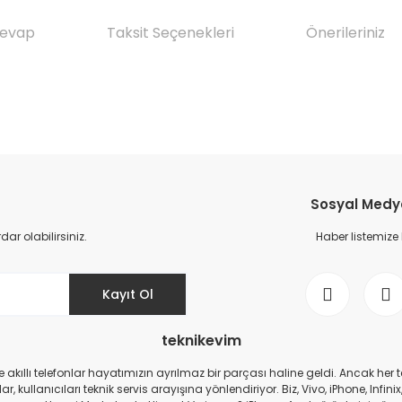
Cevap
Taksit Seçenekleri
Önerileriniz
da yetersiz gördüğünüz noktaları öneri formunu kullanarak tarafımıza il
Ürün hakkında henüz soru sorulmamış.
Bu ürüne ilk yorumu siz yapın!
Sosyal Medya 
Yorum Yaz
Soru Sor
r olabilirsiniz.
Haber listemize
Kayıt Ol
teknikevim
zde akıllı telefonlar hayatımızın ayrılmaz bir parçası haline geldi. Ancak h
r, kullanıcıları teknik servis arayışına yönlendiriyor. Biz, Vivo, iPhone, I