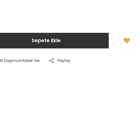
Sepete Ekle
atı Düşünce Haber Ver
Paylaş