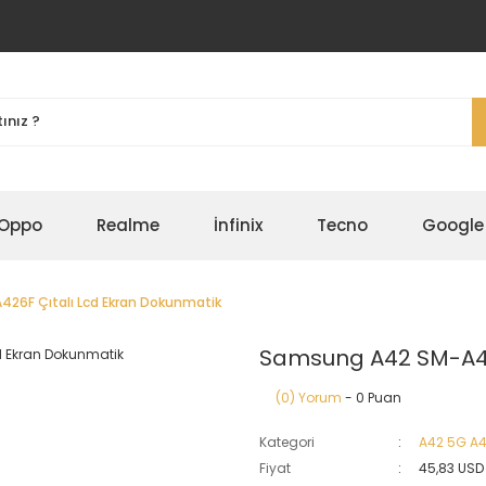
Oppo
Realme
İnfinix
Tecno
Google
26F Çıtalı Lcd Ekran Dokunmatik
Samsung A42 SM-A42
(0) Yorum
- 0 Puan
Kategori
A42 5G A
Fiyat
45,83 USD