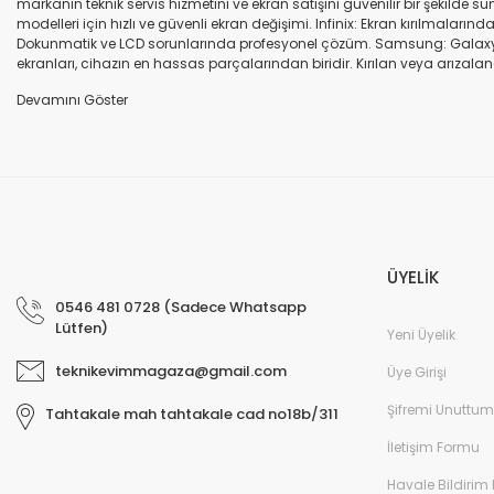
markanın teknik servis hizmetini ve ekran satışını güvenilir bir şekilde
modelleri için hızlı ve güvenli ekran değişimi. Infinix: Ekran kırılmaları
Dokunmatik ve LCD sorunlarında profesyonel çözüm. Samsung: Galaxy seri
ekranları, cihazın en hassas parçalarından biridir. Kırılan veya arızalana
seçenekleri sunuyoruz. Orijinal ekran: Üretici firma garantili, yüksek 
uyumlu olup olmadığına dikkat ediniz. HK-ZY-A.Kalite ekran: Daha dayanıkl
Profesyonel ekip: Deneyimli teknik servis ekibimiz, tüm marka ve modeller
değişimi ve diğer onarımlar çoğu zaman aynı gün tamamlanır. Uygun fiy
arıza oluştuğunda, güvenilir ve profesyonel bir teknik servise ihtiyaç duy
ekranlarla hızlı ve güvenli çözümler sunuyoruz. Cihazınızın değerini koru
ÜYELİK
0546 481 0728 (Sadece Whatsapp
Lütfen)
Yeni Üyelik
teknikevimmagaza@gmail.com
Üye Girişi
Şifremi Unuttum
Tahtakale mah tahtakale cad no18b/311
İletişim Formu
Havale Bildirim