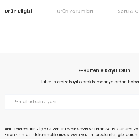
Ürün Bilgisi
Ürün Yorumları
Soru & 
Bu ürünün fiyat bilgisi, resim, ürün açıklamalarında ve diğer konular
Görüş ve önerileriniz için teşekkür ederiz.
E-Bülten'e Kayıt Olun
Ürün resmi kalitesiz, bozuk veya görüntülenemiyor.
Ürün açıklamasında eksik bilgiler bulunuyor.
Haber listemize kayıt olarak kampanyalardan, haberda
Ürün bilgilerinde hatalar bulunuyor.
Ürün fiyatı diğer sitelerden daha pahalı.
Bu ürüne benzer farklı alternatifler olmalı.
Akıllı Telefonlarınız İçin Güvenilir Teknik Servis ve Ekran Satışı Günümü
Ekran kırılması, dokunmatik arızası veya yazılım problemleri gibi durumla