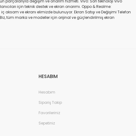
gün parçalarıyla değişim ve onarım hizmeti. Vivo: Son teknoloji Vivo
ullanıcıları için teknik destek ve ekran onarımı. Oppo & Realme:
iç aksam ve ekranı elimizde bulunuyor. Ekran Satışı ve Değişimi Telefon
. Biz, tüm marka ve modeller için orijinal ve güçlendirilmiş ekran
a iadesi mümkün değildir. Alırken ekran modeli ile cihazın modelinin
kran değişimi ve tamiri Batarya değişimi Neden Bizi Tercih Etmelisiniz?
a zarar vermeyen, uzun ömürlü parçalar kullanıyoruz. Hızlı çözüm: Ekran
tutuyoruz. Sonuç Telefonunuzun ekranı kırıldığında ya da başka bir
ibi başlıca markaların tüm modellerinde, orijinal ve farklı kalitelerde
HESABIM
Hesabım
Sipariş Takip
Favorileriniz
Sepetiniz