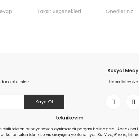
Cevap
Taksit Seçenekleri
Önerileriniz
da yetersiz gördüğünüz noktaları öneri formunu kullanarak tarafımıza il
Ürün hakkında henüz soru sorulmamış.
Bu ürüne ilk yorumu siz yapın!
Sosyal Medya 
Yorum Yaz
Soru Sor
r olabilirsiniz.
Haber listemize
Kayıt Ol
teknikevim
zde akıllı telefonlar hayatımızın ayrılmaz bir parçası haline geldi. Ancak h
r, kullanıcıları teknik servis arayışına yönlendiriyor. Biz, Vivo, iPhone, I