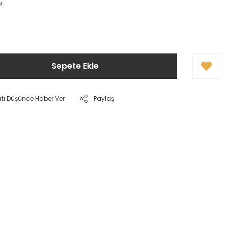
!
Sepete Ekle
atı Düşünce Haber Ver
Paylaş