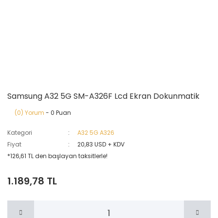
Samsung A32 5G SM-A326F Lcd Ekran Dokunmatik
(0) Yorum
- 0 Puan
Kategori
A32 5G A326
Fiyat
20,83 USD + KDV
*126,61 TL den başlayan taksitlerle!
1.189,78 TL