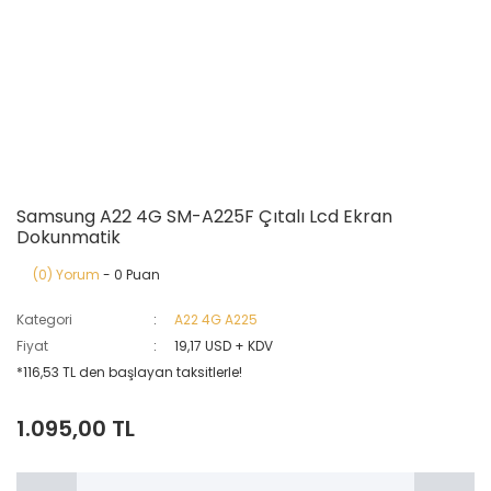
Samsung A22 4G SM-A225F Çıtalı Lcd Ekran
Dokunmatik
(0) Yorum
- 0 Puan
Kategori
A22 4G A225
Fiyat
19,17 USD + KDV
*116,53 TL den başlayan taksitlerle!
1.095,00 TL