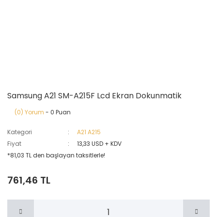
Samsung A21 SM-A215F Lcd Ekran Dokunmatik
(0) Yorum
- 0 Puan
Kategori
A21 A215
Fiyat
13,33 USD + KDV
*81,03 TL den başlayan taksitlerle!
761,46 TL