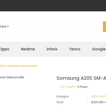
Oppo
Realme
İnfinix
Tecno
Google
7F Lcd Ekran Dokunmatik
Samsung A20S SM-A2
(0) Yorum
- 0 Puan
Kategori
A20s A20
Fiyat
8,33 USD 