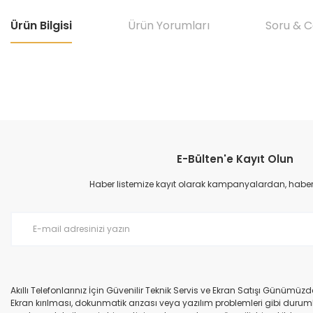
Ürün Bilgisi
Ürün Yorumları
Soru & 
Bu ürünün fiyat bilgisi, resim, ürün açıklamalarında ve diğer konular
Görüş ve önerileriniz için teşekkür ederiz.
E-Bülten'e Kayıt Olun
Ürün resmi kalitesiz, bozuk veya görüntülenemiyor.
Ürün açıklamasında eksik bilgiler bulunuyor.
Haber listemize kayıt olarak kampanyalardan, haberda
Ürün bilgilerinde hatalar bulunuyor.
Ürün fiyatı diğer sitelerden daha pahalı.
Bu ürüne benzer farklı alternatifler olmalı.
Akıllı Telefonlarınız İçin Güvenilir Teknik Servis ve Ekran Satışı Günümü
Ekran kırılması, dokunmatik arızası veya yazılım problemleri gibi durumla