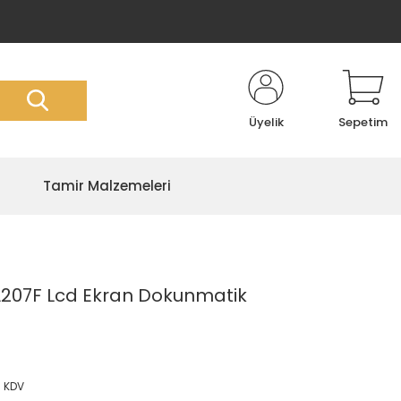
Üyelik
Sepetim
Tamir Malzemeleri
07F Lcd Ekran Dokunmatik
7
+ KDV