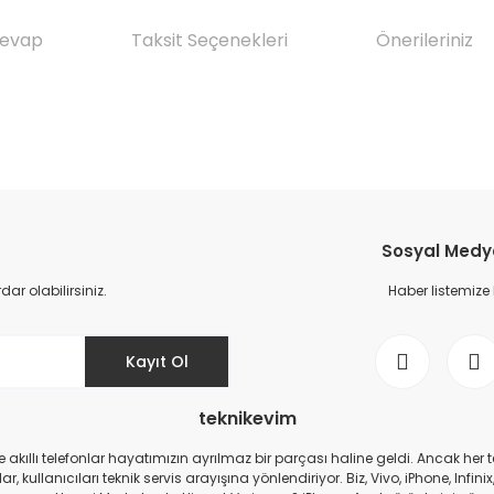
Cevap
Taksit Seçenekleri
Önerileriniz
da yetersiz gördüğünüz noktaları öneri formunu kullanarak tarafımıza il
Ürün hakkında henüz soru sorulmamış.
Bu ürüne ilk yorumu siz yapın!
Sosyal Medya 
Yorum Yaz
Soru Sor
r olabilirsiniz.
Haber listemize
Kayıt Ol
teknikevim
zde akıllı telefonlar hayatımızın ayrılmaz bir parçası haline geldi. Ancak h
r, kullanıcıları teknik servis arayışına yönlendiriyor. Biz, Vivo, iPhone, I