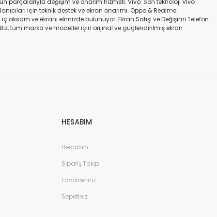
gün parçalarıyla değişim ve onarım hizmeti. Vivo: Son teknoloji Vivo
ullanıcıları için teknik destek ve ekran onarımı. Oppo & Realme:
iç aksam ve ekranı elimizde bulunuyor. Ekran Satışı ve Değişimi Telefon
. Biz, tüm marka ve modeller için orijinal ve güçlendirilmiş ekran
a iadesi mümkün değildir. Alırken ekran modeli ile cihazın modelinin
kran değişimi ve tamiri Batarya değişimi Neden Bizi Tercih Etmelisiniz?
a zarar vermeyen, uzun ömürlü parçalar kullanıyoruz. Hızlı çözüm: Ekran
tutuyoruz. Sonuç Telefonunuzun ekranı kırıldığında ya da başka bir
ibi başlıca markaların tüm modellerinde, orijinal ve farklı kalitelerde
HESABIM
Hesabım
Sipariş Takip
Favorileriniz
Sepetiniz