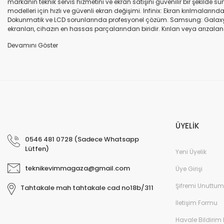
markanın teknik servis hizmetini ve ekran satışını güvenilir bir şekilde
modelleri için hızlı ve güvenli ekran değişimi. Infinix: Ekran kırılmaları
Dokunmatik ve LCD sorunlarında profesyonel çözüm. Samsung: Galaxy seri
ekranları, cihazın en hassas parçalarından biridir. Kırılan veya arızalana
seçenekleri sunuyoruz. Orijinal ekran: Üretici firma garantili, yüksek 
uyumlu olup olmadığına dikkat ediniz. HK-ZY-A.Kalite ekran: Daha dayanıkl
Profesyonel ekip: Deneyimli teknik servis ekibimiz, tüm marka ve modeller
değişimi ve diğer onarımlar çoğu zaman aynı gün tamamlanır. Uygun fiy
arıza oluştuğunda, güvenilir ve profesyonel bir teknik servise ihtiyaç duy
ekranlarla hızlı ve güvenli çözümler sunuyoruz. Cihazınızın değerini koru
ÜYELİK
0546 481 0728 (Sadece Whatsapp
Lütfen)
Yeni Üyelik
teknikevimmagaza@gmail.com
Üye Girişi
Şifremi Unuttum
Tahtakale mah tahtakale cad no18b/311
İletişim Formu
Havale Bildirim