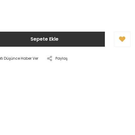
Sepete Ekle
atı Düşünce Haber Ver
Paylaş