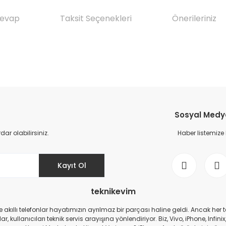
Cevap
Taksit Seçenekleri
Önerileriniz
da yetersiz gördüğünüz noktaları öneri formunu kullanarak tarafımıza il
Ürün hakkında henüz soru sorulmamış.
Bu ürüne ilk yorumu siz yapın!
Sosyal Medya 
Yorum Yaz
Soru Sor
r olabilirsiniz.
Haber listemize
Kayıt Ol
teknikevim
zde akıllı telefonlar hayatımızın ayrılmaz bir parçası haline geldi. Ancak h
r, kullanıcıları teknik servis arayışına yönlendiriyor. Biz, Vivo, iPhone, I