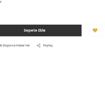
e!
Sepete Ekle
atı Düşünce Haber Ver
Paylaş