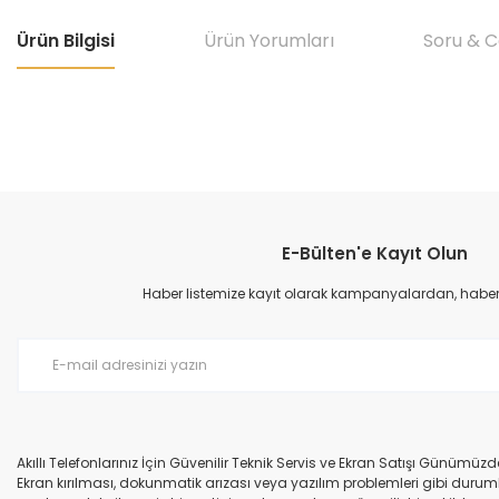
Ürün Bilgisi
Ürün Yorumları
Soru & 
Bu ürünün fiyat bilgisi, resim, ürün açıklamalarında ve diğer konular
Görüş ve önerileriniz için teşekkür ederiz.
E-Bülten'e Kayıt Olun
Ürün resmi kalitesiz, bozuk veya görüntülenemiyor.
Ürün açıklamasında eksik bilgiler bulunuyor.
Haber listemize kayıt olarak kampanyalardan, haberda
Ürün bilgilerinde hatalar bulunuyor.
Ürün fiyatı diğer sitelerden daha pahalı.
Bu ürüne benzer farklı alternatifler olmalı.
Akıllı Telefonlarınız İçin Güvenilir Teknik Servis ve Ekran Satışı Günümü
Ekran kırılması, dokunmatik arızası veya yazılım problemleri gibi durumla