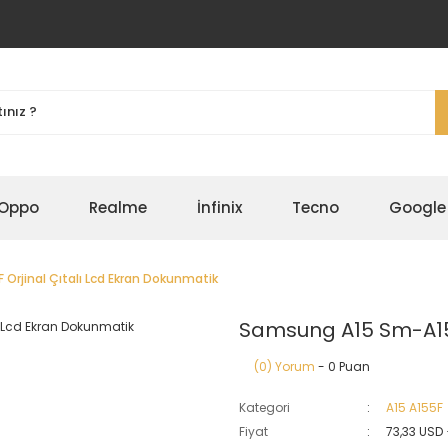
Oppo
Realme
İnfinix
Tecno
Google
rjinal Çıtalı Lcd Ekran Dokunmatik
Samsung A15 Sm-A155
(0) Yorum
- 0 Puan
Kategori
A15 A155F
Fiyat
73,33 USD