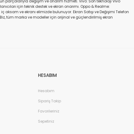
gün parçalarıyla değişim ve onarım hizmeti. Vivo: Son teknoloji Vivo
ullanıcıları için teknik destek ve ekran onarımı. Oppo & Realme:
iç aksam ve ekranı elimizde bulunuyor. Ekran Satışı ve Değişimi Telefon
. Biz, tüm marka ve modeller için orijinal ve güçlendirilmiş ekran
a iadesi mümkün değildir. Alırken ekran modeli ile cihazın modelinin
kran değişimi ve tamiri Batarya değişimi Neden Bizi Tercih Etmelisiniz?
a zarar vermeyen, uzun ömürlü parçalar kullanıyoruz. Hızlı çözüm: Ekran
tutuyoruz. Sonuç Telefonunuzun ekranı kırıldığında ya da başka bir
ibi başlıca markaların tüm modellerinde, orijinal ve farklı kalitelerde
HESABIM
Hesabım
Sipariş Takip
Favorileriniz
Sepetiniz