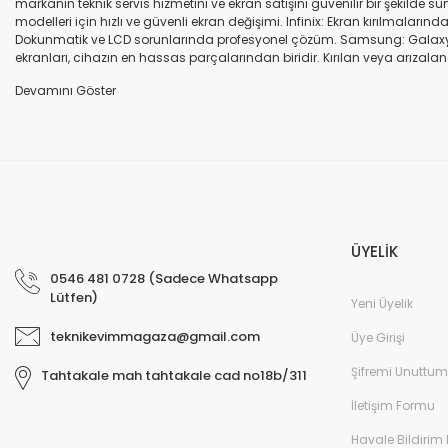
markanın teknik servis hizmetini ve ekran satışını güvenilir bir şekilde
modelleri için hızlı ve güvenli ekran değişimi. Infinix: Ekran kırılmaları
Dokunmatik ve LCD sorunlarında profesyonel çözüm. Samsung: Galaxy seri
ekranları, cihazın en hassas parçalarından biridir. Kırılan veya arızalana
seçenekleri sunuyoruz. Orijinal ekran: Üretici firma garantili, yüksek 
uyumlu olup olmadığına dikkat ediniz. HK-ZY-A.Kalite ekran: Daha dayanıkl
Profesyonel ekip: Deneyimli teknik servis ekibimiz, tüm marka ve modeller
değişimi ve diğer onarımlar çoğu zaman aynı gün tamamlanır. Uygun fiy
arıza oluştuğunda, güvenilir ve profesyonel bir teknik servise ihtiyaç duy
ekranlarla hızlı ve güvenli çözümler sunuyoruz. Cihazınızın değerini koru
ÜYELİK
0546 481 0728 (Sadece Whatsapp
Lütfen)
Yeni Üyelik
teknikevimmagaza@gmail.com
Üye Girişi
Şifremi Unuttum
Tahtakale mah tahtakale cad no18b/311
İletişim Formu
Havale Bildirim