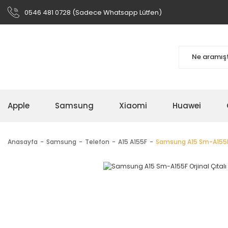
0546 481 0728 (Sadece Whatsapp Lütfen)
Apple
Samsung
Xiaomi
Huawei
Anasayfa
Samsung
Telefon
A15 A155F
Samsung A15 Sm-A155F O