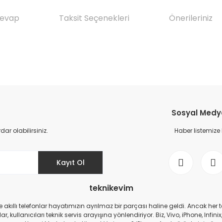
Cevap
Taksit Seçenekleri
Önerileriniz
da yetersiz gördüğünüz noktaları öneri formunu kullanarak tarafımıza il
Ürün hakkında henüz soru sorulmamış.
Bu ürüne ilk yorumu siz yapın!
Sosyal Medya 
Yorum Yaz
Soru Sor
r olabilirsiniz.
Haber listemize
Kayıt Ol
teknikevim
zde akıllı telefonlar hayatımızın ayrılmaz bir parçası haline geldi. Ancak h
r, kullanıcıları teknik servis arayışına yönlendiriyor. Biz, Vivo, iPhone, I