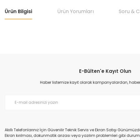
Ürün Bilgisi
Ürün Yorumları
Soru & 
Bu ürünün fiyat bilgisi, resim, ürün açıklamalarında ve diğer konular
Görüş ve önerileriniz için teşekkür ederiz.
E-Bülten'e Kayıt Olun
Ürün resmi kalitesiz, bozuk veya görüntülenemiyor.
Ürün açıklamasında eksik bilgiler bulunuyor.
Haber listemize kayıt olarak kampanyalardan, haberda
Ürün bilgilerinde hatalar bulunuyor.
Ürün fiyatı diğer sitelerden daha pahalı.
Bu ürüne benzer farklı alternatifler olmalı.
Akıllı Telefonlarınız İçin Güvenilir Teknik Servis ve Ekran Satışı Günümü
Ekran kırılması, dokunmatik arızası veya yazılım problemleri gibi durumla