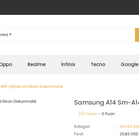
Oppo
Realme
İnfinix
Tecno
Google
5F Orjinal Lcd Ekran Dokunmatik
Samsung A14 Sm-A14
(0) Yorum
- 0 Puan
Kategori
A14 4G A1
Fiyat
20,83 USD