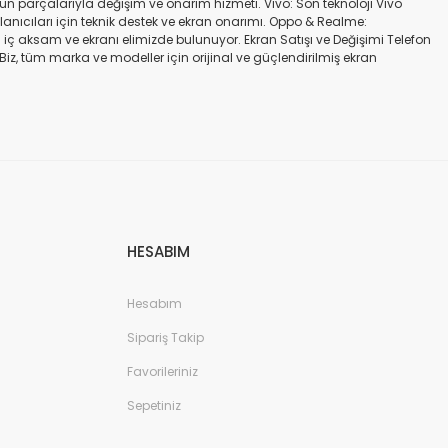
gün parçalarıyla değişim ve onarım hizmeti. Vivo: Son teknoloji Vivo
ullanıcıları için teknik destek ve ekran onarımı. Oppo & Realme:
iç aksam ve ekranı elimizde bulunuyor. Ekran Satışı ve Değişimi Telefon
. Biz, tüm marka ve modeller için orijinal ve güçlendirilmiş ekran
a iadesi mümkün değildir. Alırken ekran modeli ile cihazın modelinin
kran değişimi ve tamiri Batarya değişimi Neden Bizi Tercih Etmelisiniz?
a zarar vermeyen, uzun ömürlü parçalar kullanıyoruz. Hızlı çözüm: Ekran
tutuyoruz. Sonuç Telefonunuzun ekranı kırıldığında ya da başka bir
ibi başlıca markaların tüm modellerinde, orijinal ve farklı kalitelerde
HESABIM
Hesabım
Sipariş Takip
Favorileriniz
Sepetiniz