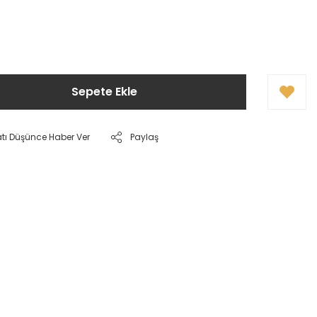
Sepete Ekle
atı Düşünce Haber Ver
Paylaş