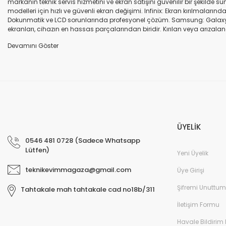
markanın teknik servis hizmetini ve ekran satışını güvenilir bir şekilde
modelleri için hızlı ve güvenli ekran değişimi. Infinix: Ekran kırılmaları
Dokunmatik ve LCD sorunlarında profesyonel çözüm. Samsung: Galaxy seri
ekranları, cihazın en hassas parçalarından biridir. Kırılan veya arızalana
seçenekleri sunuyoruz. Orijinal ekran: Üretici firma garantili, yüksek 
uyumlu olup olmadığına dikkat ediniz. HK-ZY-A.Kalite ekran: Daha dayanıkl
Profesyonel ekip: Deneyimli teknik servis ekibimiz, tüm marka ve modeller
değişimi ve diğer onarımlar çoğu zaman aynı gün tamamlanır. Uygun fiy
arıza oluştuğunda, güvenilir ve profesyonel bir teknik servise ihtiyaç duy
ekranlarla hızlı ve güvenli çözümler sunuyoruz. Cihazınızın değerini koru
ÜYELİK
0546 481 0728 (Sadece Whatsapp
Lütfen)
Yeni Üyelik
teknikevimmagaza@gmail.com
Üye Girişi
Şifremi Unuttum
Tahtakale mah tahtakale cad no18b/311
İletişim Formu
Havale Bildirim