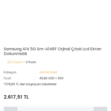
Samsung A14 5G Sm-A146F Orjinal Çıtalı Lcd Ekran
Dokunmatik
(0) Yorum
- 0 Puan
Kategori
A14 5G A146
Fiyat
45,83 USD + KDV
*278,55 TL den başlayan taksitlerle!
2.617,51 TL