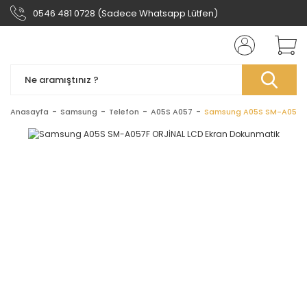
0546 481 0728 (Sadece Whatsapp Lütfen)
Anasayfa
Samsung
Telefon
A05S A057
Samsung A05S SM-A057F 