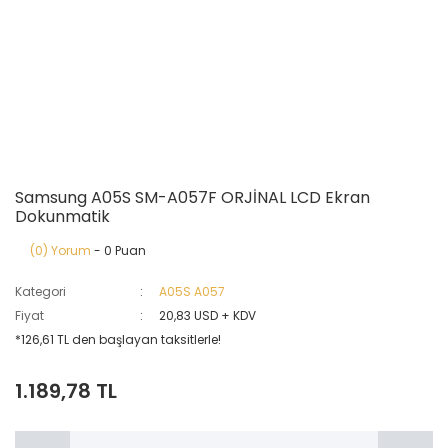
Samsung A05S SM-A057F ORJİNAL LCD Ekran
Dokunmatik
(0) Yorum
- 0 Puan
Kategori
A05S A057
Fiyat
20,83 USD + KDV
*126,61 TL den başlayan taksitlerle!
1.189,78 TL