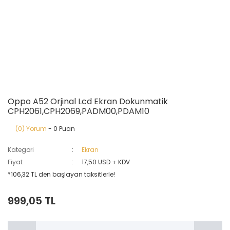
Oppo A52 Orjinal Lcd Ekran Dokunmatik
CPH2061,CPH2069,PADM00,PDAM10
(0) Yorum
- 0 Puan
Kategori
Ekran
Fiyat
17,50 USD + KDV
*106,32 TL den başlayan taksitlerle!
999,05 TL