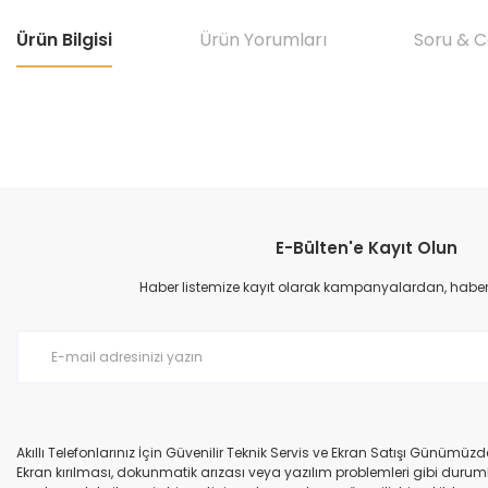
Ürün Bilgisi
Ürün Yorumları
Soru & 
Bu ürünün fiyat bilgisi, resim, ürün açıklamalarında ve diğer konular
Görüş ve önerileriniz için teşekkür ederiz.
E-Bülten'e Kayıt Olun
Ürün resmi kalitesiz, bozuk veya görüntülenemiyor.
Ürün açıklamasında eksik bilgiler bulunuyor.
Haber listemize kayıt olarak kampanyalardan, haberda
Ürün bilgilerinde hatalar bulunuyor.
Ürün fiyatı diğer sitelerden daha pahalı.
Bu ürüne benzer farklı alternatifler olmalı.
Akıllı Telefonlarınız İçin Güvenilir Teknik Servis ve Ekran Satışı Günümü
Ekran kırılması, dokunmatik arızası veya yazılım problemleri gibi durumla