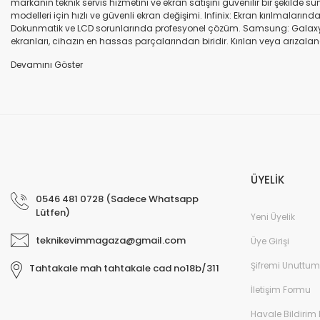
markanın teknik servis hizmetini ve ekran satışını güvenilir bir şekilde
modelleri için hızlı ve güvenli ekran değişimi. Infinix: Ekran kırılmaları
Dokunmatik ve LCD sorunlarında profesyonel çözüm. Samsung: Galaxy seri
ekranları, cihazın en hassas parçalarından biridir. Kırılan veya arızalana
seçenekleri sunuyoruz. Orijinal ekran: Üretici firma garantili, yüksek 
uyumlu olup olmadığına dikkat ediniz. HK-ZY-A.Kalite ekran: Daha dayanıkl
Profesyonel ekip: Deneyimli teknik servis ekibimiz, tüm marka ve modeller
değişimi ve diğer onarımlar çoğu zaman aynı gün tamamlanır. Uygun fiy
arıza oluştuğunda, güvenilir ve profesyonel bir teknik servise ihtiyaç duy
ekranlarla hızlı ve güvenli çözümler sunuyoruz. Cihazınızın değerini koru
ÜYELİK
0546 481 0728 (Sadece Whatsapp
Lütfen)
Yeni Üyelik
teknikevimmagaza@gmail.com
Üye Girişi
Şifremi Unuttum
Tahtakale mah tahtakale cad no18b/311
İletişim Formu
Havale Bildirim