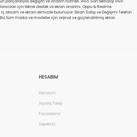
gün parçalarıyla değişim ve onarım hizmeti. Vivo: Son teknoloji Vivo
ullanıcıları için teknik destek ve ekran onarımı. Oppo & Realme:
iç aksam ve ekranı elimizde bulunuyor. Ekran Satışı ve Değişimi Telefon
. Biz, tüm marka ve modeller için orijinal ve güçlendirilmiş ekran
a iadesi mümkün değildir. Alırken ekran modeli ile cihazın modelinin
kran değişimi ve tamiri Batarya değişimi Neden Bizi Tercih Etmelisiniz?
a zarar vermeyen, uzun ömürlü parçalar kullanıyoruz. Hızlı çözüm: Ekran
tutuyoruz. Sonuç Telefonunuzun ekranı kırıldığında ya da başka bir
ibi başlıca markaların tüm modellerinde, orijinal ve farklı kalitelerde
HESABIM
Hesabım
Sipariş Takip
Favorileriniz
Sepetiniz