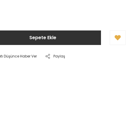
Sepete Ekle
atı Düşünce Haber Ver
Paylaş