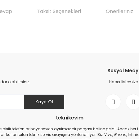
Cevap
Taksit Seçenekleri
Önerileriniz
da yetersiz gördüğünüz noktaları öneri formunu kullanarak tarafımıza il
Ürün hakkında henüz soru sorulmamış.
Bu ürüne ilk yorumu siz yapın!
Sosyal Medya 
Yorum Yaz
Soru Sor
r olabilirsiniz.
Haber listemize
Kayıt Ol
teknikevim
zde akıllı telefonlar hayatımızın ayrılmaz bir parçası haline geldi. Ancak h
r, kullanıcıları teknik servis arayışına yönlendiriyor. Biz, Vivo, iPhone, I