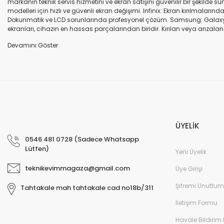
markanın teknik servis hizmetini ve ekran satışını güvenilir bir şekilde
modelleri için hızlı ve güvenli ekran değişimi. Infinix: Ekran kırılmaları
Dokunmatik ve LCD sorunlarında profesyonel çözüm. Samsung: Galaxy seri
ekranları, cihazın en hassas parçalarından biridir. Kırılan veya arızalana
seçenekleri sunuyoruz. Orijinal ekran: Üretici firma garantili, yüksek 
uyumlu olup olmadığına dikkat ediniz. HK-ZY-A.Kalite ekran: Daha dayanıkl
Profesyonel ekip: Deneyimli teknik servis ekibimiz, tüm marka ve modeller
değişimi ve diğer onarımlar çoğu zaman aynı gün tamamlanır. Uygun fiy
arıza oluştuğunda, güvenilir ve profesyonel bir teknik servise ihtiyaç duy
ekranlarla hızlı ve güvenli çözümler sunuyoruz. Cihazınızın değerini koru
ÜYELİK
0546 481 0728 (Sadece Whatsapp
Lütfen)
Yeni Üyelik
teknikevimmagaza@gmail.com
Üye Girişi
Şifremi Unuttum
Tahtakale mah tahtakale cad no18b/311
İletişim Formu
Havale Bildirim