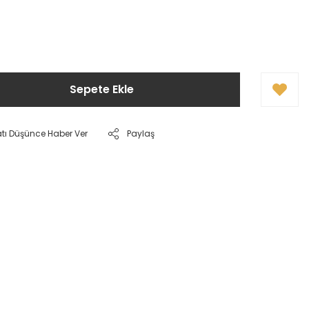
Sepete Ekle
atı Düşünce Haber Ver
Paylaş