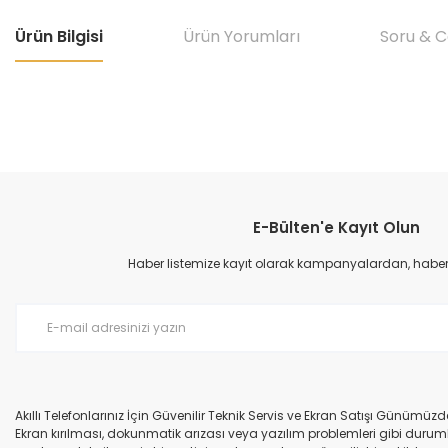
Ürün Bilgisi
Ürün Yorumları
Soru & 
Bu ürünün fiyat bilgisi, resim, ürün açıklamalarında ve diğer konular
Görüş ve önerileriniz için teşekkür ederiz.
E-Bülten'e Kayıt Olun
Ürün resmi kalitesiz, bozuk veya görüntülenemiyor.
Ürün açıklamasında eksik bilgiler bulunuyor.
Haber listemize kayıt olarak kampanyalardan, haberda
Ürün bilgilerinde hatalar bulunuyor.
Ürün fiyatı diğer sitelerden daha pahalı.
Bu ürüne benzer farklı alternatifler olmalı.
Akıllı Telefonlarınız İçin Güvenilir Teknik Servis ve Ekran Satışı Günümü
Ekran kırılması, dokunmatik arızası veya yazılım problemleri gibi durumla