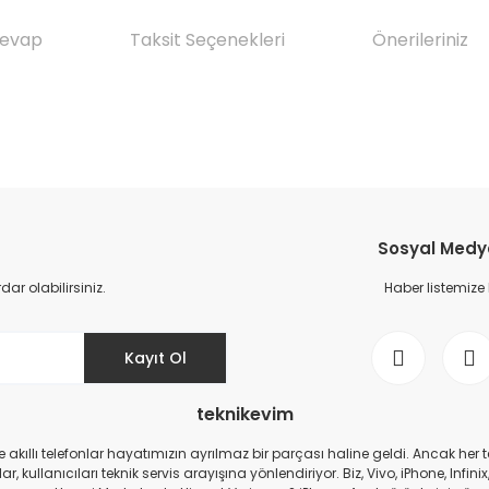
Cevap
Taksit Seçenekleri
Önerileriniz
da yetersiz gördüğünüz noktaları öneri formunu kullanarak tarafımıza il
Ürün hakkında henüz soru sorulmamış.
Bu ürüne ilk yorumu siz yapın!
Sosyal Medya 
Yorum Yaz
Soru Sor
r olabilirsiniz.
Haber listemize
Kayıt Ol
teknikevim
zde akıllı telefonlar hayatımızın ayrılmaz bir parçası haline geldi. Ancak h
r, kullanıcıları teknik servis arayışına yönlendiriyor. Biz, Vivo, iPhone, I