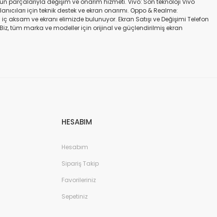
gün parçalarıyla değişim ve onarım hizmeti. Vivo: Son teknoloji Vivo
ullanıcıları için teknik destek ve ekran onarımı. Oppo & Realme:
iç aksam ve ekranı elimizde bulunuyor. Ekran Satışı ve Değişimi Telefon
. Biz, tüm marka ve modeller için orijinal ve güçlendirilmiş ekran
a iadesi mümkün değildir. Alırken ekran modeli ile cihazın modelinin
kran değişimi ve tamiri Batarya değişimi Neden Bizi Tercih Etmelisiniz?
a zarar vermeyen, uzun ömürlü parçalar kullanıyoruz. Hızlı çözüm: Ekran
tutuyoruz. Sonuç Telefonunuzun ekranı kırıldığında ya da başka bir
ibi başlıca markaların tüm modellerinde, orijinal ve farklı kalitelerde
HESABIM
Hesabım
Sipariş Takip
Favorileriniz
Sepetiniz