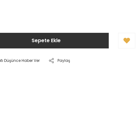
Sepete Ekle
atı Düşünce Haber Ver
Paylaş