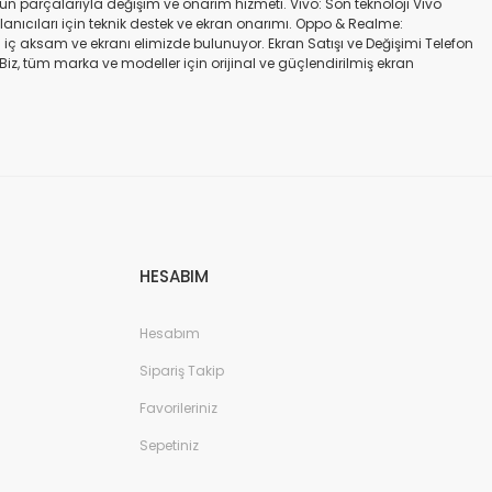
gün parçalarıyla değişim ve onarım hizmeti. Vivo: Son teknoloji Vivo
ullanıcıları için teknik destek ve ekran onarımı. Oppo & Realme:
iç aksam ve ekranı elimizde bulunuyor. Ekran Satışı ve Değişimi Telefon
. Biz, tüm marka ve modeller için orijinal ve güçlendirilmiş ekran
a iadesi mümkün değildir. Alırken ekran modeli ile cihazın modelinin
kran değişimi ve tamiri Batarya değişimi Neden Bizi Tercih Etmelisiniz?
a zarar vermeyen, uzun ömürlü parçalar kullanıyoruz. Hızlı çözüm: Ekran
tutuyoruz. Sonuç Telefonunuzun ekranı kırıldığında ya da başka bir
ibi başlıca markaların tüm modellerinde, orijinal ve farklı kalitelerde
HESABIM
Hesabım
Sipariş Takip
Favorileriniz
Sepetiniz