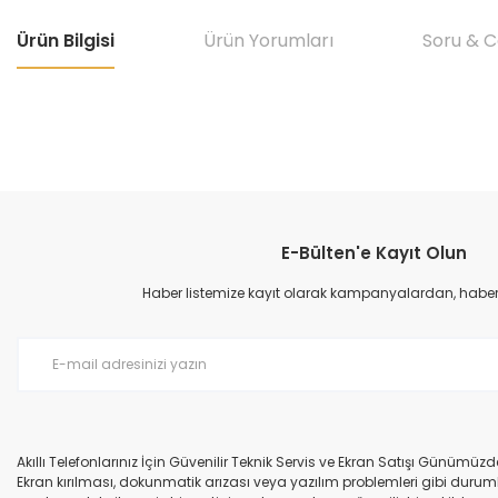
Ürün Bilgisi
Ürün Yorumları
Soru & 
Bu ürünün fiyat bilgisi, resim, ürün açıklamalarında ve diğer konular
Görüş ve önerileriniz için teşekkür ederiz.
E-Bülten'e Kayıt Olun
Ürün resmi kalitesiz, bozuk veya görüntülenemiyor.
Ürün açıklamasında eksik bilgiler bulunuyor.
Haber listemize kayıt olarak kampanyalardan, haberda
Ürün bilgilerinde hatalar bulunuyor.
Ürün fiyatı diğer sitelerden daha pahalı.
Bu ürüne benzer farklı alternatifler olmalı.
Akıllı Telefonlarınız İçin Güvenilir Teknik Servis ve Ekran Satışı Günümü
Ekran kırılması, dokunmatik arızası veya yazılım problemleri gibi durumla