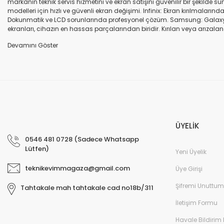
markanın teknik servis hizmetini ve ekran satışını güvenilir bir şekilde
modelleri için hızlı ve güvenli ekran değişimi. Infinix: Ekran kırılmaları
Dokunmatik ve LCD sorunlarında profesyonel çözüm. Samsung: Galaxy seri
ekranları, cihazın en hassas parçalarından biridir. Kırılan veya arızalana
seçenekleri sunuyoruz. Orijinal ekran: Üretici firma garantili, yüksek 
uyumlu olup olmadığına dikkat ediniz. HK-ZY-A.Kalite ekran: Daha dayanıkl
Profesyonel ekip: Deneyimli teknik servis ekibimiz, tüm marka ve modeller
değişimi ve diğer onarımlar çoğu zaman aynı gün tamamlanır. Uygun fiy
arıza oluştuğunda, güvenilir ve profesyonel bir teknik servise ihtiyaç duy
ekranlarla hızlı ve güvenli çözümler sunuyoruz. Cihazınızın değerini koru
ÜYELİK
0546 481 0728 (Sadece Whatsapp
Lütfen)
Yeni Üyelik
teknikevimmagaza@gmail.com
Üye Girişi
Şifremi Unuttum
Tahtakale mah tahtakale cad no18b/311
İletişim Formu
Havale Bildirim