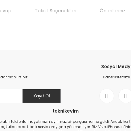
Cevap
Taksit Seçenekleri
Önerileriniz
da yetersiz gördüğünüz noktaları öneri formunu kullanarak tarafımıza il
Ürün hakkında henüz soru sorulmamış.
Bu ürüne ilk yorumu siz yapın!
Sosyal Medya 
Yorum Yaz
Soru Sor
r olabilirsiniz.
Haber listemize
Kayıt Ol
teknikevim
zde akıllı telefonlar hayatımızın ayrılmaz bir parçası haline geldi. Ancak h
r, kullanıcıları teknik servis arayışına yönlendiriyor. Biz, Vivo, iPhone, I