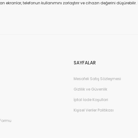
n ekranlar, telefonun kullanımını zorlaştırır ve cihazın değerini düşürebilir
performans ve uzun ömür sağlar.Servis Ekran Kutularının açılması durumund
ı, ekonomik ve kaliteli bir alternatif sunar. Teknik Servis Hizmetlerimiz E
de hızlı ve güvenilir hizmet sağlar. Orijinal ve kaliteli parçalar: Cihazınız
at: Kaliteyi uygun fiyatlarla sunarak kullanıcı memnuniyetini ön planda 
arsınız. Biz, Vivo, iPhone, Infinix, Xiaomi, Redmi, Oppo, Realme ve Samsung g
mak ve performansını sürdürmek için bizi tercih edebilirsiniz.
SAYFALAR
Mesafeli Satış Sözleşmesi
Gizlilik ve Güvenlik
İptal İade Koşullari
Kişisel Veriler Politikası
 Formu