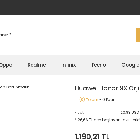
Oppo
Realme
İnfinix
Tecno
Google
Huawei Honor 9X Orj
(0) Yorum
- 0 Puan
Fiyat
20,83 USD
*126,66 TL den başlayan taksitlerle
1.190,21 TL