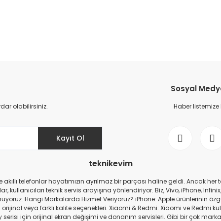
da yetersiz gördüğünüz noktaları öneri formunu kullanarak tarafımıza il
Ürün hakkında henüz soru sorulmamış.
Bu ürüne ilk yorumu siz yapın!
Sosyal Medya 
Yorum Yaz
Soru Sor
r olabilirsiniz.
Haber listemize
Kayıt Ol
teknikevim
zde akıllı telefonlar hayatımızın ayrılmaz bir parçası haline geldi. Ancak h
r, kullanıcıları teknik servis arayışına yönlendiriyor. Biz, Vivo, iPhone, I
 sunuyoruz. Hangi Markalarda Hizmet Veriyoruz? iPhone: Apple ürünlerinin öz
nda orijinal veya farklı kalite seçenekleri. Xiaomi & Redmi: Xiaomi ve Redmi k
Gönder
si için orijinal ekran değişimi ve donanım servisleri. Gibi bir çok marka 