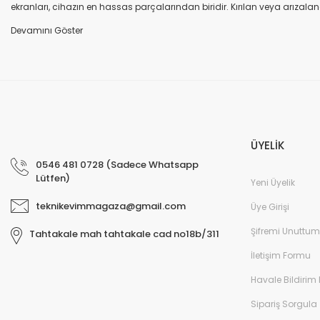
ekranları, cihazın en hassas parçalarından biridir. Kırılan veya arızalana
seçenekleri sunuyoruz. Orijinal ekran: Üretici firma garantili, yüksek 
uyumlu olup olmadığına dikkat ediniz. HK-ZY-A.Kalite ekran: Daha dayanıkl
Profesyonel ekip: Deneyimli teknik servis ekibimiz, tüm marka ve modeller
değişimi ve diğer onarımlar çoğu zaman aynı gün tamamlanır. Uygun fiy
arıza oluştuğunda, güvenilir ve profesyonel bir teknik servise ihtiyaç duy
ekranlarla hızlı ve güvenli çözümler sunuyoruz. Cihazınızın değerini koru
ÜYELİK
0546 481 0728 (Sadece Whatsapp
Lütfen)
Yeni Üyelik
teknikevimmagaza@gmail.com
Üye Girişi
Şifremi Unuttum
Tahtakale mah tahtakale cad no18b/311
İletişim Formu
Havale Bildirim
Sipariş Sorgula