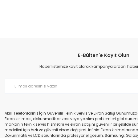
Bu ürünün fiyat bilgisi, resim, ürün açıklamalarında ve diğer konular
Görüş ve önerileriniz için teşekkür ederiz.
E-Bülten'e Kayıt Olun
Ürün resmi kalitesiz, bozuk veya görüntülenemiyor.
Ürün açıklamasında eksik bilgiler bulunuyor.
Haber listemize kayıt olarak kampanyalardan, haberda
Ürün bilgilerinde hatalar bulunuyor.
Ürün fiyatı diğer sitelerden daha pahalı.
Bu ürüne benzer farklı alternatifler olmalı.
Akıllı Telefonlarınız İçin Güvenilir Teknik Servis ve Ekran Satışı Günümü
Ekran kırılması, dokunmatik arızası veya yazılım problemleri gibi durumla
markanın teknik servis hizmetini ve ekran satışını güvenilir bir şekilde
modelleri için hızlı ve güvenli ekran değişimi. Infinix: Ekran kırılmaları
Dokunmatik ve LCD sorunlarında profesyonel çözüm. Samsung: Galaxy seri