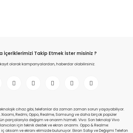
etebilirsiniz.
İçeriklerimizi Takip Etmek İster misiniz ?
 kayıt olarak kampanyalardan, haberdar olabilirsiniz.
er teknolojik cihaz gibi, telefonlar da zaman zaman sorun yaşayabiliyor.
nfinix, Xiaomi, Redmi, Oppo, Realme, Samsung ve daha birçok popüler
gün parçalarıyla değişim ve onarım hizmeti. Vivo: Son teknoloji Vivo
ullanıcıları için teknik destek ve ekran onarımı. Oppo & Realme:
iç aksam ve ekranı elimizde bulunuyor. Ekran Satışı ve Değişimi Telefon