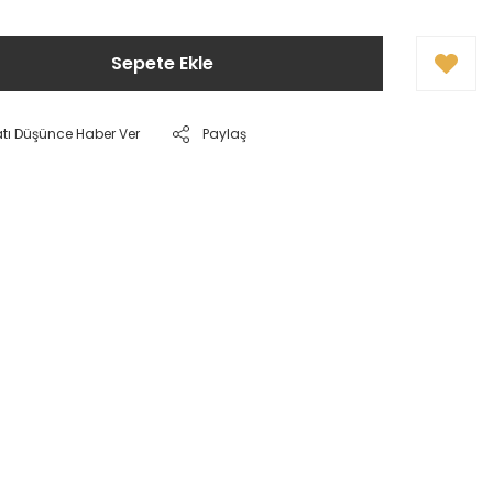
Sepete Ekle
atı Düşünce Haber Ver
Paylaş