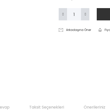
Arkadaşına Öner
Fiy
Cevap
Taksit Seçenekleri
Önerileriniz