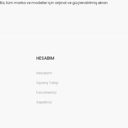
. Biz, tüm marka ve modeller için orijinal ve güçlendirilmiş ekran
a iadesi mümkün değildir. Alırken ekran modeli ile cihazın modelinin
kran değişimi ve tamiri Batarya değişimi Neden Bizi Tercih Etmelisiniz?
a zarar vermeyen, uzun ömürlü parçalar kullanıyoruz. Hızlı çözüm: Ekran
tutuyoruz. Sonuç Telefonunuzun ekranı kırıldığında ya da başka bir
ibi başlıca markaların tüm modellerinde, orijinal ve farklı kalitelerde
HESABIM
Hesabım
Sipariş Takip
Favorileriniz
Sepetiniz