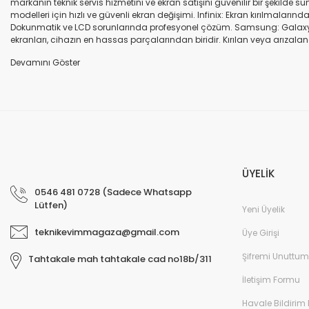
markanın teknik servis hizmetini ve ekran satışını güvenilir bir şekilde
modelleri için hızlı ve güvenli ekran değişimi. Infinix: Ekran kırılmaları
Dokunmatik ve LCD sorunlarında profesyonel çözüm. Samsung: Galaxy seri
ekranları, cihazın en hassas parçalarından biridir. Kırılan veya arızalana
seçenekleri sunuyoruz. Orijinal ekran: Üretici firma garantili, yüksek 
uyumlu olup olmadığına dikkat ediniz. HK-ZY-A.Kalite ekran: Daha dayanıkl
Profesyonel ekip: Deneyimli teknik servis ekibimiz, tüm marka ve modeller
değişimi ve diğer onarımlar çoğu zaman aynı gün tamamlanır. Uygun fiy
arıza oluştuğunda, güvenilir ve profesyonel bir teknik servise ihtiyaç duy
ekranlarla hızlı ve güvenli çözümler sunuyoruz. Cihazınızın değerini koru
ÜYELİK
0546 481 0728 (Sadece Whatsapp
Lütfen)
Yeni Üyelik
teknikevimmagaza@gmail.com
Üye Girişi
Şifremi Unuttum
Tahtakale mah tahtakale cad no18b/311
İletişim Formu
Havale Bildirim