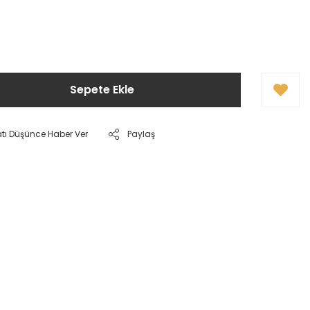
Sepete Ekle
atı Düşünce Haber Ver
Paylaş