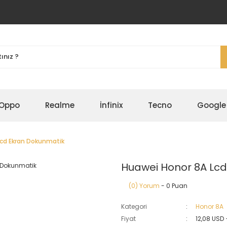
Oppo
Realme
İnfinix
Tecno
Google
Lcd Ekran Dokunmatik
Huawei Honor 8A Lc
(0) Yorum
- 0 Puan
Kategori
Honor 8A
Fiyat
12,08 USD