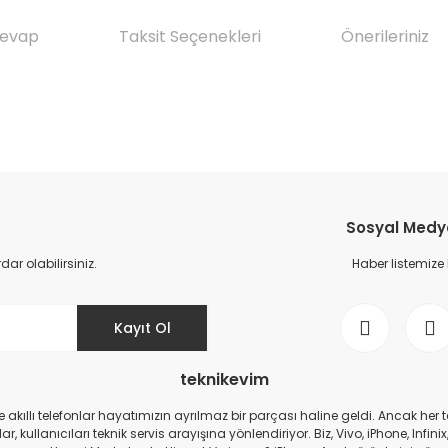
Cevap
Taksit Seçenekleri
Önerileriniz
da yetersiz gördüğünüz noktaları öneri formunu kullanarak tarafımıza il
Ürün hakkında henüz soru sorulmamış.
Bu ürüne ilk yorumu siz yapın!
Sosyal Medya 
Yorum Yaz
Soru Sor
r olabilirsiniz.
Haber listemize
Kayıt Ol
teknikevim
zde akıllı telefonlar hayatımızın ayrılmaz bir parçası haline geldi. Ancak h
r, kullanıcıları teknik servis arayışına yönlendiriyor. Biz, Vivo, iPhone, I