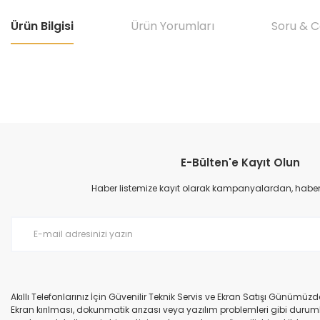
Ürün Bilgisi
Ürün Yorumları
Soru & 
Bu ürünün fiyat bilgisi, resim, ürün açıklamalarında ve diğer konular
Görüş ve önerileriniz için teşekkür ederiz.
E-Bülten'e Kayıt Olun
Ürün resmi kalitesiz, bozuk veya görüntülenemiyor.
Ürün açıklamasında eksik bilgiler bulunuyor.
Haber listemize kayıt olarak kampanyalardan, haberda
Ürün bilgilerinde hatalar bulunuyor.
Ürün fiyatı diğer sitelerden daha pahalı.
Bu ürüne benzer farklı alternatifler olmalı.
Akıllı Telefonlarınız İçin Güvenilir Teknik Servis ve Ekran Satışı Günümü
Ekran kırılması, dokunmatik arızası veya yazılım problemleri gibi durumla