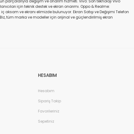
gün parçalarıyla değişim ve onarım hizmeti. Vivo: Son teknoloji Vivo
ullanıcıları için teknik destek ve ekran onarımı. Oppo & Realme:
iç aksam ve ekranı elimizde bulunuyor. Ekran Satışı ve Değişimi Telefon
. Biz, tüm marka ve modeller için orijinal ve güçlendirilmiş ekran
a iadesi mümkün değildir. Alırken ekran modeli ile cihazın modelinin
kran değişimi ve tamiri Batarya değişimi Neden Bizi Tercih Etmelisiniz?
a zarar vermeyen, uzun ömürlü parçalar kullanıyoruz. Hızlı çözüm: Ekran
tutuyoruz. Sonuç Telefonunuzun ekranı kırıldığında ya da başka bir
ibi başlıca markaların tüm modellerinde, orijinal ve farklı kalitelerde
HESABIM
Hesabım
Sipariş Takip
Favorileriniz
Sepetiniz