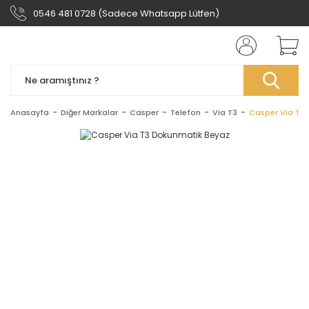
0546 481 0728 (Sadece Whatsapp Lütfen)
Anasayfa
Diğer Markalar
Casper
Telefon
Via T3
Casper Via T3