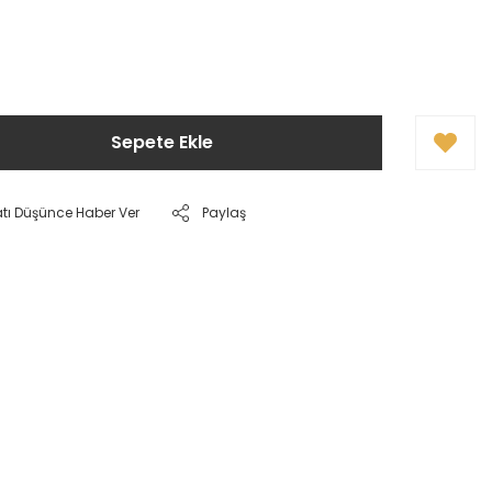
Sepete Ekle
atı Düşünce Haber Ver
Paylaş