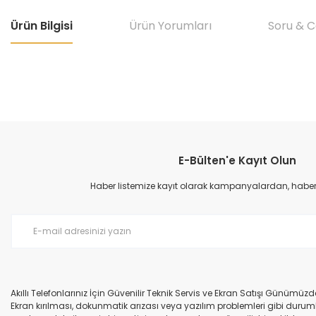
Ürün Bilgisi
Ürün Yorumları
Soru & 
Bu ürünün fiyat bilgisi, resim, ürün açıklamalarında ve diğer konular
Görüş ve önerileriniz için teşekkür ederiz.
E-Bülten'e Kayıt Olun
Ürün resmi kalitesiz, bozuk veya görüntülenemiyor.
Ürün açıklamasında eksik bilgiler bulunuyor.
Haber listemize kayıt olarak kampanyalardan, haberda
Ürün bilgilerinde hatalar bulunuyor.
Ürün fiyatı diğer sitelerden daha pahalı.
Bu ürüne benzer farklı alternatifler olmalı.
Akıllı Telefonlarınız İçin Güvenilir Teknik Servis ve Ekran Satışı Günümü
Ekran kırılması, dokunmatik arızası veya yazılım problemleri gibi durumla