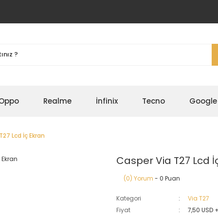
Oppo
Realme
İnfinix
Tecno
Google
T27 Lcd İç Ekran
Casper Via T27 Lcd İ
(0) Yorum
- 0 Puan
Kategori
Via T27
Fiyat
7,50 USD 