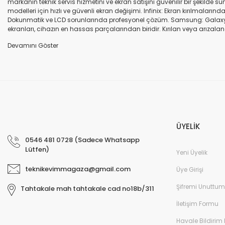
markanın teknik servis hizmetini ve ekran satışını güvenilir bir şekilde
modelleri için hızlı ve güvenli ekran değişimi. Infinix: Ekran kırılmaları
Dokunmatik ve LCD sorunlarında profesyonel çözüm. Samsung: Galaxy seri
ekranları, cihazın en hassas parçalarından biridir. Kırılan veya arızalana
seçenekleri sunuyoruz. Orijinal ekran: Üretici firma garantili, yüksek 
uyumlu olup olmadığına dikkat ediniz. HK-ZY-A.Kalite ekran: Daha dayanıkl
Profesyonel ekip: Deneyimli teknik servis ekibimiz, tüm marka ve modeller
değişimi ve diğer onarımlar çoğu zaman aynı gün tamamlanır. Uygun fiy
arıza oluştuğunda, güvenilir ve profesyonel bir teknik servise ihtiyaç duy
ekranlarla hızlı ve güvenli çözümler sunuyoruz. Cihazınızın değerini koru
ÜYELİK
0546 481 0728 (Sadece Whatsapp
Lütfen)
Yeni Üyelik
teknikevimmagaza@gmail.com
Üye Girişi
Şifremi Unuttum
Tahtakale mah tahtakale cad no18b/311
İletişim Formu
Havale Bildirim