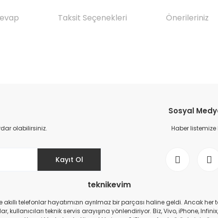
Cevap
Taksit Seçenekleri
Önerileriniz
da yetersiz gördüğünüz noktaları öneri formunu kullanarak tarafımıza il
Ürün hakkında henüz soru sorulmamış.
Bu ürüne ilk yorumu siz yapın!
Sosyal Medya 
Yorum Yaz
Soru Sor
r olabilirsiniz.
Haber listemize
Kayıt Ol
teknikevim
zde akıllı telefonlar hayatımızın ayrılmaz bir parçası haline geldi. Ancak h
r, kullanıcıları teknik servis arayışına yönlendiriyor. Biz, Vivo, iPhone, I