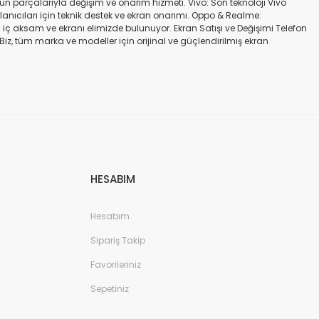
gün parçalarıyla değişim ve onarım hizmeti. Vivo: Son teknoloji Vivo
ullanıcıları için teknik destek ve ekran onarımı. Oppo & Realme:
iç aksam ve ekranı elimizde bulunuyor. Ekran Satışı ve Değişimi Telefon
. Biz, tüm marka ve modeller için orijinal ve güçlendirilmiş ekran
a iadesi mümkün değildir. Alırken ekran modeli ile cihazın modelinin
kran değişimi ve tamiri Batarya değişimi Neden Bizi Tercih Etmelisiniz?
a zarar vermeyen, uzun ömürlü parçalar kullanıyoruz. Hızlı çözüm: Ekran
tutuyoruz. Sonuç Telefonunuzun ekranı kırıldığında ya da başka bir
ibi başlıca markaların tüm modellerinde, orijinal ve farklı kalitelerde
HESABIM
Hesabım
Sipariş Takip
Favorileriniz
Sepetiniz