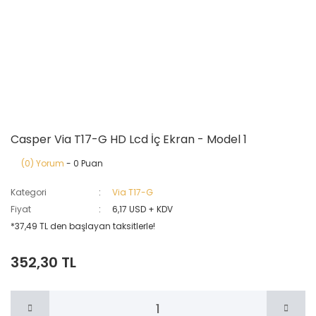
Casper Via T17-G HD Lcd İç Ekran - Model 1
(0) Yorum
- 0 Puan
Kategori
Via T17-G
Fiyat
6,17 USD + KDV
*37,49 TL den başlayan taksitlerle!
352,30 TL