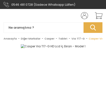
0546 481 0728 (Sadece Whatsapp Lütfen)
Anasayfa
Diğer Markalar
Casper
Tablet
Via T17-G
Casper Via T