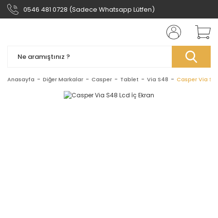
0546 481 0728 (Sadece Whatsapp Lütfen)
Anasayfa
Diğer Markalar
Casper
Tablet
Via S48
Casper Via S48