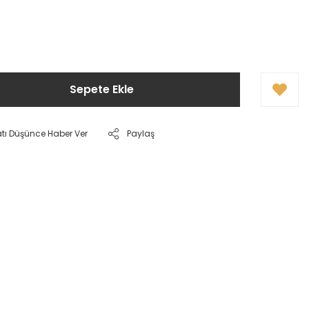
!
Sepete Ekle
atı Düşünce Haber Ver
Paylaş