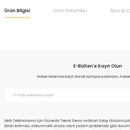
Ürün Bilgisi
Ürün Yorumları
Soru & 
Bu ürünün fiyat bilgisi, resim, ürün açıklamalarında ve diğer konular
Görüş ve önerileriniz için teşekkür ederiz.
E-Bülten'e Kayıt Olun
Ürün resmi kalitesiz, bozuk veya görüntülenemiyor.
Ürün açıklamasında eksik bilgiler bulunuyor.
Haber listemize kayıt olarak kampanyalardan, haberda
Ürün bilgilerinde hatalar bulunuyor.
Ürün fiyatı diğer sitelerden daha pahalı.
Bu ürüne benzer farklı alternatifler olmalı.
Akıllı Telefonlarınız İçin Güvenilir Teknik Servis ve Ekran Satışı Günümü
Ekran kırılması, dokunmatik arızası veya yazılım problemleri gibi durumla