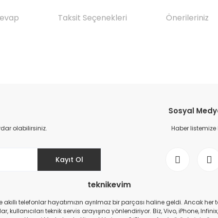
Cevap
Taksit Seçenekleri
Önerileriniz
da yetersiz gördüğünüz noktaları öneri formunu kullanarak tarafımıza il
Ürün hakkında henüz soru sorulmamış.
Bu ürüne ilk yorumu siz yapın!
Sosyal Medya 
Yorum Yaz
Soru Sor
r olabilirsiniz.
Haber listemize
Kayıt Ol
teknikevim
zde akıllı telefonlar hayatımızın ayrılmaz bir parçası haline geldi. Ancak h
r, kullanıcıları teknik servis arayışına yönlendiriyor. Biz, Vivo, iPhone, I