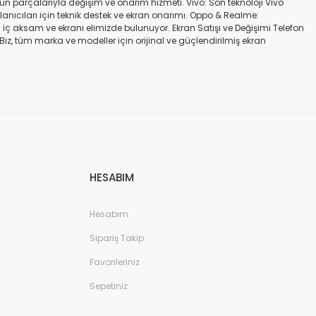
gün parçalarıyla değişim ve onarım hizmeti. Vivo: Son teknoloji Vivo
ullanıcıları için teknik destek ve ekran onarımı. Oppo & Realme:
iç aksam ve ekranı elimizde bulunuyor. Ekran Satışı ve Değişimi Telefon
. Biz, tüm marka ve modeller için orijinal ve güçlendirilmiş ekran
a iadesi mümkün değildir. Alırken ekran modeli ile cihazın modelinin
kran değişimi ve tamiri Batarya değişimi Neden Bizi Tercih Etmelisiniz?
a zarar vermeyen, uzun ömürlü parçalar kullanıyoruz. Hızlı çözüm: Ekran
tutuyoruz. Sonuç Telefonunuzun ekranı kırıldığında ya da başka bir
ibi başlıca markaların tüm modellerinde, orijinal ve farklı kalitelerde
HESABIM
Hesabım
Sipariş Takip
Favorileriniz
Sepetiniz