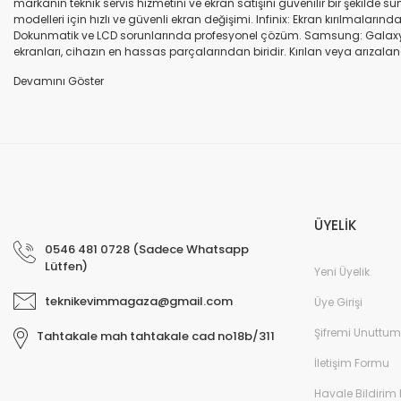
markanın teknik servis hizmetini ve ekran satışını güvenilir bir şekilde
modelleri için hızlı ve güvenli ekran değişimi. Infinix: Ekran kırılmaları
Dokunmatik ve LCD sorunlarında profesyonel çözüm. Samsung: Galaxy seri
ekranları, cihazın en hassas parçalarından biridir. Kırılan veya arızalana
seçenekleri sunuyoruz. Orijinal ekran: Üretici firma garantili, yüksek 
uyumlu olup olmadığına dikkat ediniz. HK-ZY-A.Kalite ekran: Daha dayanıkl
Profesyonel ekip: Deneyimli teknik servis ekibimiz, tüm marka ve modeller
değişimi ve diğer onarımlar çoğu zaman aynı gün tamamlanır. Uygun fiy
arıza oluştuğunda, güvenilir ve profesyonel bir teknik servise ihtiyaç duy
ekranlarla hızlı ve güvenli çözümler sunuyoruz. Cihazınızın değerini koru
ÜYELİK
0546 481 0728 (Sadece Whatsapp
Lütfen)
Yeni Üyelik
teknikevimmagaza@gmail.com
Üye Girişi
Şifremi Unuttum
Tahtakale mah tahtakale cad no18b/311
İletişim Formu
Havale Bildirim