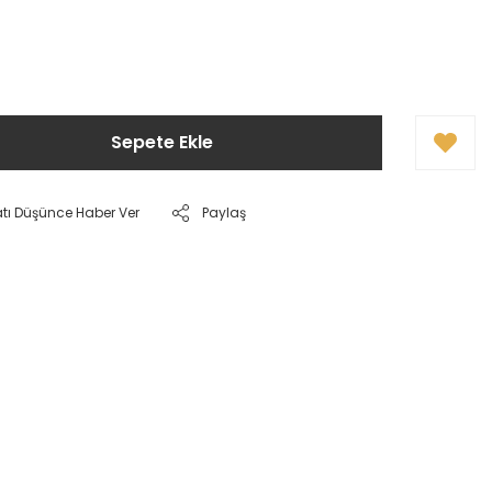
Sepete Ekle
atı Düşünce Haber Ver
Paylaş