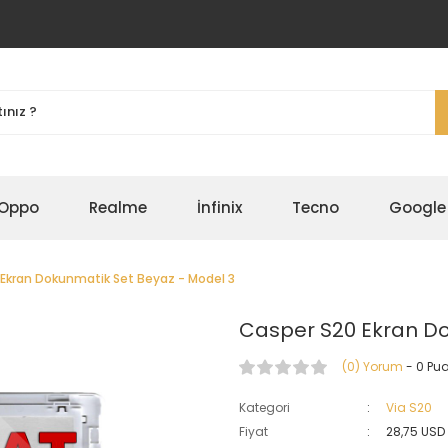
Oppo
Realme
İnfinix
Tecno
Google
Ekran Dokunmatik Set Beyaz - Model 3
Casper S20 Ekran Do
(0) Yorum
- 0 Pu
Kategori
Via S20
Fiyat
28,75 USD