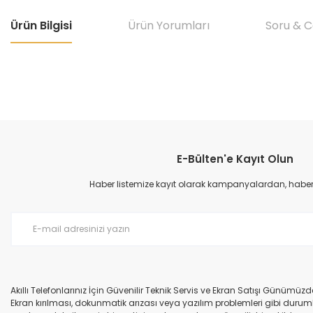
Ürün Bilgisi
Ürün Yorumları
Soru & 
Bu ürünün fiyat bilgisi, resim, ürün açıklamalarında ve diğer konular
Görüş ve önerileriniz için teşekkür ederiz.
E-Bülten'e Kayıt Olun
Ürün resmi kalitesiz, bozuk veya görüntülenemiyor.
Ürün açıklamasında eksik bilgiler bulunuyor.
Haber listemize kayıt olarak kampanyalardan, haberda
Ürün bilgilerinde hatalar bulunuyor.
Ürün fiyatı diğer sitelerden daha pahalı.
Bu ürüne benzer farklı alternatifler olmalı.
Akıllı Telefonlarınız İçin Güvenilir Teknik Servis ve Ekran Satışı Günümü
Ekran kırılması, dokunmatik arızası veya yazılım problemleri gibi durumla