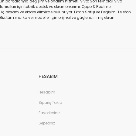
gün parçalarıyla değişim ve onarım hizmeti. Vivo: Son teknoloji Vivo
ullanıcıları için teknik destek ve ekran onarımı. Oppo & Realme:
iç aksam ve ekranı elimizde bulunuyor. Ekran Satışı ve Değişimi Telefon
. Biz, tüm marka ve modeller için orijinal ve güçlendirilmiş ekran
a iadesi mümkün değildir. Alırken ekran modeli ile cihazın modelinin
kran değişimi ve tamiri Batarya değişimi Neden Bizi Tercih Etmelisiniz?
a zarar vermeyen, uzun ömürlü parçalar kullanıyoruz. Hızlı çözüm: Ekran
tutuyoruz. Sonuç Telefonunuzun ekranı kırıldığında ya da başka bir
ibi başlıca markaların tüm modellerinde, orijinal ve farklı kalitelerde
HESABIM
Hesabım
Sipariş Takip
Favorileriniz
Sepetiniz