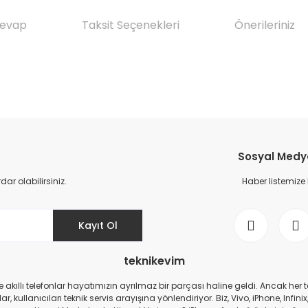
Cevap
Taksit Seçenekleri
Önerileriniz
da yetersiz gördüğünüz noktaları öneri formunu kullanarak tarafımıza il
Ürün hakkında henüz soru sorulmamış.
Bu ürüne ilk yorumu siz yapın!
Sosyal Medya 
Yorum Yaz
Soru Sor
r olabilirsiniz.
Haber listemize
Kayıt Ol
teknikevim
zde akıllı telefonlar hayatımızın ayrılmaz bir parçası haline geldi. Ancak h
r, kullanıcıları teknik servis arayışına yönlendiriyor. Biz, Vivo, iPhone, I