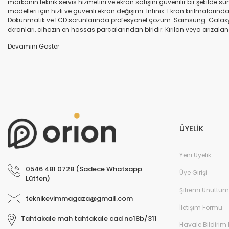
markanın teknik servis hizmetini ve ekran satışını güvenilir bir şekilde
modelleri için hızlı ve güvenli ekran değişimi. Infinix: Ekran kırılmaları
Dokunmatik ve LCD sorunlarında profesyonel çözüm. Samsung: Galaxy seri
ekranları, cihazın en hassas parçalarından biridir. Kırılan veya arızalana
seçenekleri sunuyoruz. Orijinal ekran: Üretici firma garantili, yüksek 
uyumlu olup olmadığına dikkat ediniz. HK-ZY-A.Kalite ekran: Daha dayanıkl
Profesyonel ekip: Deneyimli teknik servis ekibimiz, tüm marka ve modeller
değişimi ve diğer onarımlar çoğu zaman aynı gün tamamlanır. Uygun fiy
arıza oluştuğunda, güvenilir ve profesyonel bir teknik servise ihtiyaç duy
ekranlarla hızlı ve güvenli çözümler sunuyoruz. Cihazınızın değerini koru
ÜYELİK
Yeni Üyelik
0546 481 0728 (Sadece Whatsapp
Üye Girişi
Lütfen)
Şifremi Unuttum
teknikevimmagaza@gmail.com
İletişim Formu
Tahtakale mah tahtakale cad no18b/311
Havale Bildirim