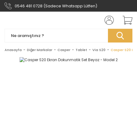
0546 481 0728 (Sadece Whatsapp Lütfen)
Anasayfa
Diğer Markalar
Casper
Tablet
Via S20
Casper S20 Ek