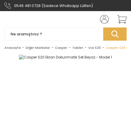
0546 481 0728 (Sadece Whatsapp Lütfen)
Anasayfa
Diğer Markalar
Casper
Tablet
Via S20
Casper S20 Ekr